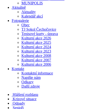
MUNIPOLIS
Aktuálně
Aktuality
Kalendář akcí
Fotogalerie
Obec
TJ Sokol Čechočovice
Tenisové kurty - úprava
Kulturní akce 2026
Kulturní akce 2025
Kulturní akce 2024
Kulturní akce 2023
Kulturní akce 2008
Kulturní akce 2007
Kulturní akce 2006
Kontakt
Kontaktní informace
Napište nám
Odkazy
Další zdroje
Hlášení rozhlasu
Krizové situace
Odpady
Senioři