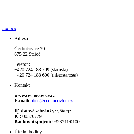
nahoru
Adresa
Čechočovice 79
675 22 Stařeč
Telefon:
+420 724 188 709 (starosta)
+420 724 188 600 (místostarosta)
Kontakt
www.cechocovice.cz
E-mail:
obec@cechocovice.cz
ID datové schránky:
y5tarqz
IČ:
00376779
Bankovní spojení:
9323711/0100
Úřední hodiny