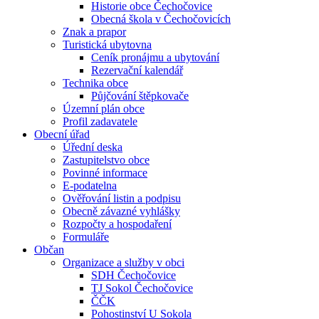
Historie obce Čechočovice
Obecná škola v Čechočovicích
Znak a prapor
Turistická ubytovna
Ceník pronájmu a ubytování
Rezervační kalendář
Technika obce
Půjčování štěpkovače
Územní plán obce
Profil zadavatele
Obecní úřad
Úřední deska
Zastupitelstvo obce
Povinné informace
E-podatelna
Ověřování listin a podpisu
Obecně závazné vyhlášky
Rozpočty a hospodaření
Formuláře
Občan
Organizace a služby v obci
SDH Čechočovice
TJ Sokol Čechočovice
ČČK
Pohostinství U Sokola