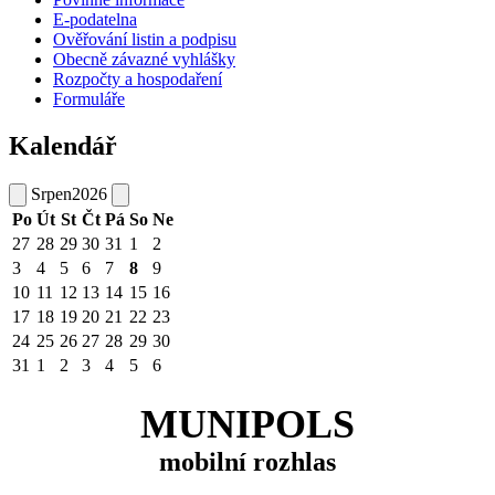
E-podatelna
Ověřování listin a podpisu
Obecně závazné vyhlášky
Rozpočty a hospodaření
Formuláře
Kalendář
Srpen
2026
Po
Út
St
Čt
Pá
So
Ne
27
28
29
30
31
1
2
3
4
5
6
7
8
9
10
11
12
13
14
15
16
17
18
19
20
21
22
23
24
25
26
27
28
29
30
31
1
2
3
4
5
6
MUNIPOLS
mobilní rozhlas