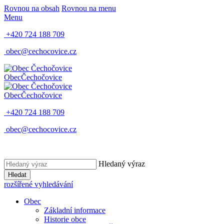
Rovnou na obsah
Rovnou na menu
Menu
+420 724 188 709
obec@cechocovice.cz
Obec
Čechočovice
Obec
Čechočovice
+420 724 188 709
obec@cechocovice.cz
Hledaný výraz
Hledat
rozšířené vyhledávání
Obec
Základní informace
Historie obce