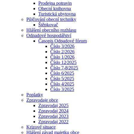
Prodejna potravin
Obecní knihovna
Turistická ubytovna
Půjčování obecní techniky
Štěpkovač
Hlášení obecního rozhlasu
Odpadové hospodářství
Časopis Odpadové fórum
Číslo 3/2026
Číslo 2/2026
Číslo 1/2026
Číslo 12⁄2025
Číslo 7-8⁄2025
Číslo 6⁄2025
Číslo 5⁄2025
Číslo 4⁄2025
Číslo 3⁄2025
Poplatky
Zpravodaje obce
Zpravodaj 2025
Zpravodaj 2024
Zpravodaj 2023
Zpravodaj 2022
Krizové situace
Hlášení závad majetku obce