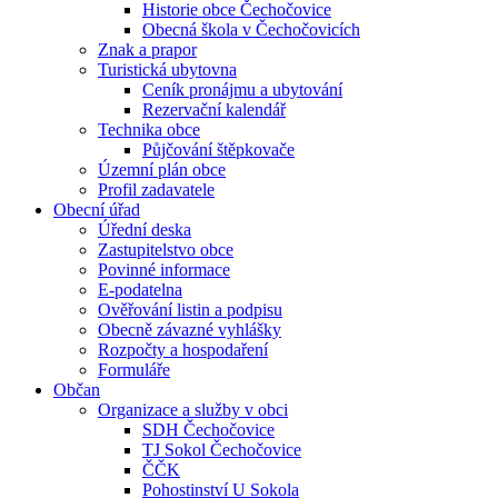
Historie obce Čechočovice
Obecná škola v Čechočovicích
Znak a prapor
Turistická ubytovna
Ceník pronájmu a ubytování
Rezervační kalendář
Technika obce
Půjčování štěpkovače
Územní plán obce
Profil zadavatele
Obecní úřad
Úřední deska
Zastupitelstvo obce
Povinné informace
E-podatelna
Ověřování listin a podpisu
Obecně závazné vyhlášky
Rozpočty a hospodaření
Formuláře
Občan
Organizace a služby v obci
SDH Čechočovice
TJ Sokol Čechočovice
ČČK
Pohostinství U Sokola