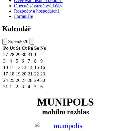
Ověřování listin a podpisu
Obecně závazné vyhlášky
Rozpočty a hospodaření
Formuláře
Kalendář
Srpen
2026
Po
Út
St
Čt
Pá
So
Ne
27
28
29
30
31
1
2
3
4
5
6
7
8
9
10
11
12
13
14
15
16
17
18
19
20
21
22
23
24
25
26
27
28
29
30
31
1
2
3
4
5
6
MUNIPOLS
mobilní rozhlas