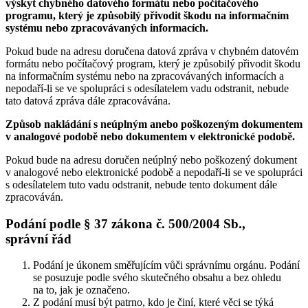
výskyt chybného datového formátu nebo počítačového
programu, který je způsobilý přivodit škodu na informačním
systému nebo zpracovávaných informacích.
Pokud bude na adresu doručena datová zpráva v chybném datovém
formátu nebo počítačový program, který je způsobilý přivodit škodu
na informačním systému nebo na zpracovávaných informacích a
nepodaří-li se ve spolupráci s odesílatelem vadu odstranit, nebude
tato datová zpráva dále zpracovávána.
Způsob nakládání s neúplným anebo poškozeným dokumentem
v analogové podobě nebo dokumentem v elektronické podobě.
Pokud bude na adresu doručen neúplný nebo poškozený dokument
v analogové nebo elektronické podobě a nepodaří-li se ve spolupráci
s odesílatelem tuto vadu odstranit, nebude tento dokument dále
zpracováván.
Podání podle § 37 zákona č. 500/2004 Sb.,
správní řád
Podání je úkonem směřujícím vůči správnímu orgánu. Podání
se posuzuje podle svého skutečného obsahu a bez ohledu
na to, jak je označeno.
Z podání musí být patrno, kdo je činí, které věci se týká