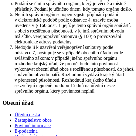
Podání se činí u správního orgánu, který je věcně a místně
příslušný. Podání je učiněno dnem, kdy tomuto orgánu došlo.
Není-li správní orgán schopen zajistit přijímání podání
v elektronické podobě podle odstavce 4, uzavře osoba
uvedená v § 160 odst. 1. jejíž je tento správní orgán součástí,
s obcí s rozšířenou působností, v jejímž správním obvodu
má sídlo, veřejnoprávní smlouvu (§ 160) o provozování
elektronické adresy podatelny.
Nedojde-li k uzavření veřejnoprávní smlouvy podle
odstavce 7, postupuje se v případě obecního úřadu podle
zvláštního zákona: v případě jiného správního orgánu
rozhodne krajský úřad, že pro něj bude tuto povinnost
vykonávat obecní úřad obce s rozšířenou působností, do jehož
správního obvodu patří. Rozhodnutí vydává krajský úřad
v přenesené působnosti. Rozhodnutí krajského úřadu
se zveřejní nejméně po dobu 15 dnů na úřední desce
správního orgánu, který povinnost neplnil.
Obecní úřad
Úřední deska
Zastupitelstvo obce
Povinné informace
E-podatelna