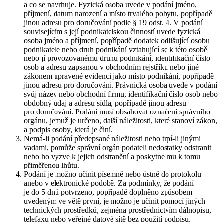
a co se navrhuje. Fyzická osoba uvede v podání jméno,
příjmení, datum narození a místo trvalého pobytu, popřípadě
jinou adresu pro doručování podle § 19 odst. 4. V podání
souvisejícím s její podnikatelskou činností uvede fyzická
osoba jméno a příjmení, popřípadě dodatek odlišující osobu
podnikatele nebo druh podnikání vztahující se k této osobě
nebo jí provozovanému druhu podnikání, identifikační číslo
osob a adresu zapsanou v obchodním rejstříku nebo jiné
zákonem upravené evidenci jako místo podnikání, popřípadě
jinou adresu pro doručování. Právnická osoba uvede v podání
svůj název nebo obchodní firmu, identifikační číslo osob nebo
obdobný údaj a adresu sídla, popřípadě jinou adresu
pro doručování. Podání musí obsahovat označení správního
orgánu, jemuž je určeno, další náležitosti, které stanoví zákon,
a podpis osoby, která je činí.
Nemá-li podání předepsané náležitosti nebo trpí-li jinými
vadami, pomůže správní orgán podateli nedostatky odstranit
nebo ho vyzve k jejich odstranění a poskytne mu k tomu
přiměřenou lhůtu.
Podání je možno učinit písemně nebo ústně do protokolu
anebo v elektronické podobě. Za podmínky, že podání
je do 5 dnů potvrzeno, popřípadě doplněno způsobem
uvedeným ve větě první, je možno je učinit pomocí jiných
technických prostředků, zejména prostřednictvím dálnopisu,
telefaxu nebo veřejné datové sítě bez použití podpisu.