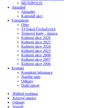
MUNIPOLIS
Aktuálně
Aktuality
Kalendář akcí
Fotogalerie
Obec
TJ Sokol Čechočovice
Tenisové kurty - úprava
Kulturní akce 2026
Kulturní akce 2025
Kulturní akce 2024
Kulturní akce 2023
Kulturní akce 2008
Kulturní akce 2007
Kulturní akce 2006
Kontakt
Kontaktní informace
Napište nám
Odkazy
Další zdroje
Hlášení rozhlasu
Krizové situace
Odpady
Senioři