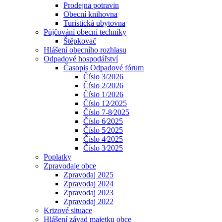
Prodejna potravin
Obecní knihovna
Turistická ubytovna
Půjčování obecní techniky
Štěpkovač
Hlášení obecního rozhlasu
Odpadové hospodářství
Časopis Odpadové fórum
Číslo 3/2026
Číslo 2/2026
Číslo 1/2026
Číslo 12⁄2025
Číslo 7-8⁄2025
Číslo 6⁄2025
Číslo 5⁄2025
Číslo 4⁄2025
Číslo 3⁄2025
Poplatky
Zpravodaje obce
Zpravodaj 2025
Zpravodaj 2024
Zpravodaj 2023
Zpravodaj 2022
Krizové situace
Hlášení závad majetku obce