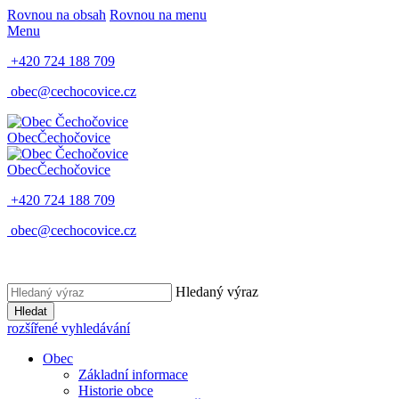
Rovnou na obsah
Rovnou na menu
Menu
+420 724 188 709
obec@cechocovice.cz
Obec
Čechočovice
Obec
Čechočovice
+420 724 188 709
obec@cechocovice.cz
Hledaný výraz
Hledat
rozšířené vyhledávání
Obec
Základní informace
Historie obce