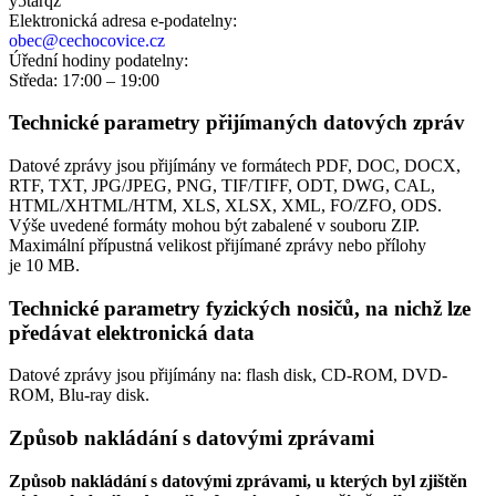
y5tarqz
Elektronická adresa e‑podatelny:
obec@cechocovice.cz
Úřední hodiny podatelny:
Středa: 17:00 – 19:00
Technické parametry přijímaných datových zpráv
Datové zprávy jsou přijímány ve formátech
PDF, DOC, DOCX,
RTF, TXT, JPG/JPEG, PNG, TIF/TIFF, ODT, DWG, CAL,
HTML/XHTML/HTM, XLS, XLSX, XML, FO/ZFO, ODS.
Výše uvedené formáty mohou být zabalené v souboru ZIP.
Maximální přípustná velikost přijímané zprávy nebo přílohy
je
10 MB
.
Technické parametry fyzických nosičů, na nichž lze
předávat elektronická data
Datové zprávy jsou přijímány na:
flash disk, CD-ROM, DVD-
ROM, Blu-ray disk.
Způsob nakládání s datovými zprávami
Způsob nakládání s datovými zprávami, u kterých byl zjištěn