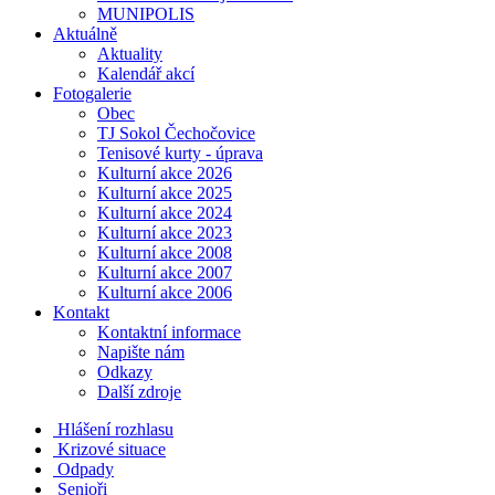
MUNIPOLIS
Aktuálně
Aktuality
Kalendář akcí
Fotogalerie
Obec
TJ Sokol Čechočovice
Tenisové kurty - úprava
Kulturní akce 2026
Kulturní akce 2025
Kulturní akce 2024
Kulturní akce 2023
Kulturní akce 2008
Kulturní akce 2007
Kulturní akce 2006
Kontakt
Kontaktní informace
Napište nám
Odkazy
Další zdroje
Hlášení rozhlasu
Krizové situace
Odpady
Senioři