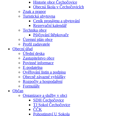
Historie obce Čechočovice
Obecná škola v Čechočovicích
Znak a prapor
Turistická ubytovna
Ceník pronájmu a ubytování
Rezervační kalendář
Technika obce
Půjčování štěpkovače
Územní plán obce
Profil zadavatele
Obecní úřad
Úřední deska
Zastupitelstvo obce
Povinné informace
E-podatelna
Ověřování listin a podpisu
Obecně závazné vyhlášky
Rozpočty a hospodaření
Formuláře
Občan
Organizace a služby v obci
SDH Čechočovice
TJ Sokol Čechočovice
ČČK
Pohostinství U Sokola