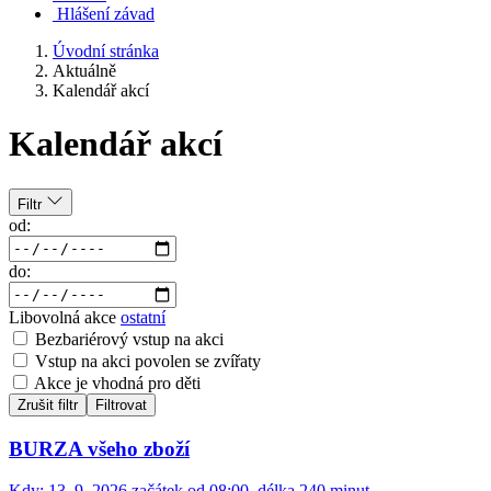
Hlášení závad
Úvodní stránka
Aktuálně
Kalendář akcí
Kalendář akcí
Filtr
od:
do:
Libovolná akce
ostatní
Bezbariérový vstup na akci
Vstup na akci povolen se zvířaty
Akce je vhodná pro děti
Zrušit filtr
Filtrovat
BURZA všeho zboží
Kdy:
13. 9. 2026 začátek od 08:00, délka 240 minut