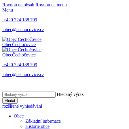
Rovnou na obsah
Rovnou na menu
Menu
+420 724 188 709
obec@cechocovice.cz
Obec
Čechočovice
Obec
Čechočovice
+420 724 188 709
obec@cechocovice.cz
Hledaný výraz
Hledat
rozšířené vyhledávání
Obec
Základní informace
Historie obce