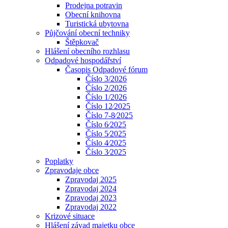
Prodejna potravin
Obecní knihovna
Turistická ubytovna
Půjčování obecní techniky
Štěpkovač
Hlášení obecního rozhlasu
Odpadové hospodářství
Časopis Odpadové fórum
Číslo 3/2026
Číslo 2/2026
Číslo 1/2026
Číslo 12⁄2025
Číslo 7-8⁄2025
Číslo 6⁄2025
Číslo 5⁄2025
Číslo 4⁄2025
Číslo 3⁄2025
Poplatky
Zpravodaje obce
Zpravodaj 2025
Zpravodaj 2024
Zpravodaj 2023
Zpravodaj 2022
Krizové situace
Hlášení závad majetku obce