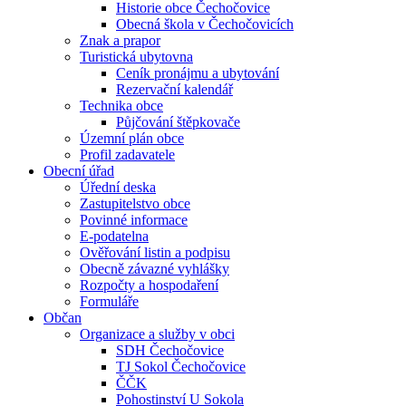
Historie obce Čechočovice
Obecná škola v Čechočovicích
Znak a prapor
Turistická ubytovna
Ceník pronájmu a ubytování
Rezervační kalendář
Technika obce
Půjčování štěpkovače
Územní plán obce
Profil zadavatele
Obecní úřad
Úřední deska
Zastupitelstvo obce
Povinné informace
E-podatelna
Ověřování listin a podpisu
Obecně závazné vyhlášky
Rozpočty a hospodaření
Formuláře
Občan
Organizace a služby v obci
SDH Čechočovice
TJ Sokol Čechočovice
ČČK
Pohostinství U Sokola