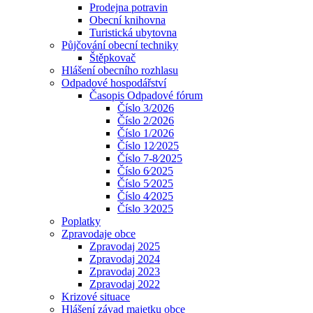
Prodejna potravin
Obecní knihovna
Turistická ubytovna
Půjčování obecní techniky
Štěpkovač
Hlášení obecního rozhlasu
Odpadové hospodářství
Časopis Odpadové fórum
Číslo 3/2026
Číslo 2/2026
Číslo 1/2026
Číslo 12⁄2025
Číslo 7-8⁄2025
Číslo 6⁄2025
Číslo 5⁄2025
Číslo 4⁄2025
Číslo 3⁄2025
Poplatky
Zpravodaje obce
Zpravodaj 2025
Zpravodaj 2024
Zpravodaj 2023
Zpravodaj 2022
Krizové situace
Hlášení závad majetku obce