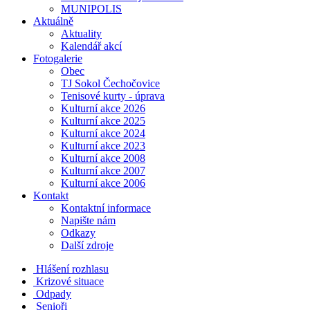
MUNIPOLIS
Aktuálně
Aktuality
Kalendář akcí
Fotogalerie
Obec
TJ Sokol Čechočovice
Tenisové kurty - úprava
Kulturní akce 2026
Kulturní akce 2025
Kulturní akce 2024
Kulturní akce 2023
Kulturní akce 2008
Kulturní akce 2007
Kulturní akce 2006
Kontakt
Kontaktní informace
Napište nám
Odkazy
Další zdroje
Hlášení rozhlasu
Krizové situace
Odpady
Senioři