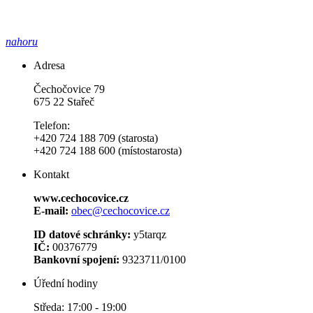
nahoru
Adresa
Čechočovice 79
675 22 Stařeč
Telefon:
+420 724 188 709 (starosta)
+420 724 188 600 (místostarosta)
Kontakt
www.cechocovice.cz
E-mail:
obec@cechocovice.cz
ID datové schránky:
y5tarqz
IČ:
00376779
Bankovní spojení:
9323711/0100
Úřední hodiny
Středa: 17:00 - 19:00