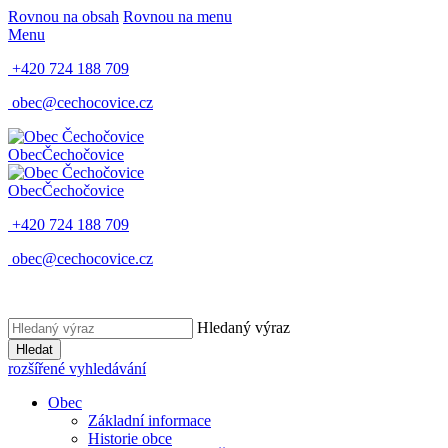
Rovnou na obsah
Rovnou na menu
Menu
+420 724 188 709
obec@cechocovice.cz
Obec
Čechočovice
Obec
Čechočovice
+420 724 188 709
obec@cechocovice.cz
Hledaný výraz
Hledat
rozšířené vyhledávání
Obec
Základní informace
Historie obce