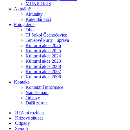
MUNIPOLIS
Aktuálně
Aktuality
Kalendář akcí
Fotogalerie
Obec
TJ Sokol Čechočovice
Tenisové kurty - úprava
Kulturní akce 2026
Kulturní akce 2025
Kulturní akce 2024
Kulturní akce 2023
Kulturní akce 2008
Kulturní akce 2007
Kulturní akce 2006
Kontakt
Kontaktní informace
Napište nám
Odkazy
Další zdroje
Hlášení rozhlasu
Krizové situace
Odpady
Senioři