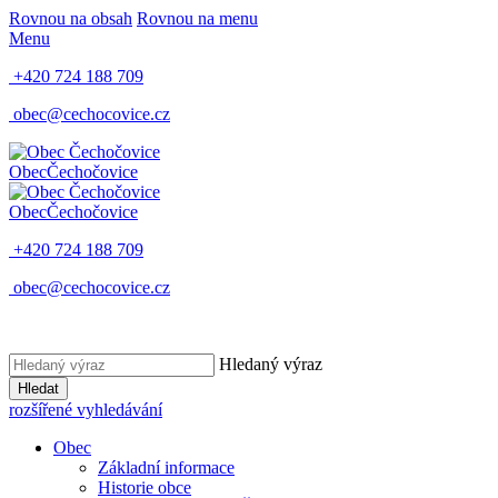
Rovnou na obsah
Rovnou na menu
Menu
+420 724 188 709
obec@cechocovice.cz
Obec
Čechočovice
Obec
Čechočovice
+420 724 188 709
obec@cechocovice.cz
Hledaný výraz
Hledat
rozšířené vyhledávání
Obec
Základní informace
Historie obce