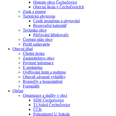
Historie obce Čechočovice
Obecná škola v Čechočovicích
Znak a prapor
Turistická ubytovna
Ceník pronájmu a ubytování
Rezervační kalendář
Technika obce
Půjčování štěpkovače
Územní plán obce
Profil zadavatele
Obecní úřad
Úřední deska
Zastupitelstvo obce
Povinné informace
E-podatelna
Ověřování listin a podpisu
Obecně závazné vyhlášky
Rozpočty a hospodaření
Formuláře
Občan
Organizace a služby v obci
SDH Čechočovice
TJ Sokol Čechočovice
ČČK
Pohostinství U Sokola