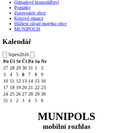
Odpadové hospodářství
Poplatky
Zpravodaje obce
Krizové situace
Hlášení závad majetku obce
MUNIPOLIS
Kalendář
Srpen
2026
Po
Út
St
Čt
Pá
So
Ne
27
28
29
30
31
1
2
3
4
5
6
7
8
9
10
11
12
13
14
15
16
17
18
19
20
21
22
23
24
25
26
27
28
29
30
31
1
2
3
4
5
6
MUNIPOLS
mobilní rozhlas