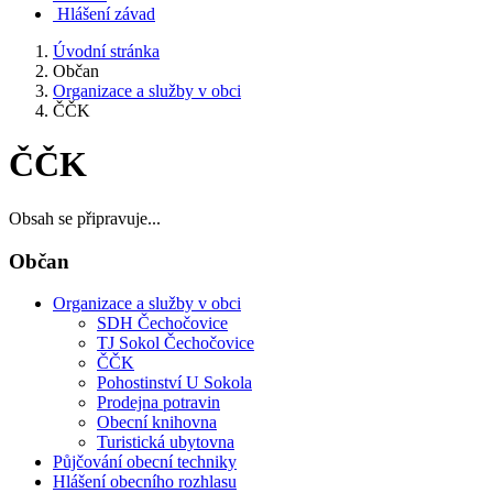
Hlášení závad
Úvodní stránka
Občan
Organizace a služby v obci
ČČK
ČČK
Obsah se připravuje...
Občan
Organizace a služby v obci
SDH Čechočovice
TJ Sokol Čechočovice
ČČK
Pohostinství U Sokola
Prodejna potravin
Obecní knihovna
Turistická ubytovna
Půjčování obecní techniky
Hlášení obecního rozhlasu