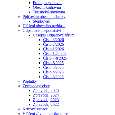
Prodejna potravin
Obecní knihovna
Turistická ubytovna
Půjčování obecní techniky
Štěpkovač
Hlášení obecního rozhlasu
Odpadové hospodářství
Časopis Odpadové fórum
Číslo 3/2026
Číslo 2/2026
Číslo 1/2026
Číslo 12⁄2025
Číslo 7-8⁄2025
Číslo 6⁄2025
Číslo 5⁄2025
Číslo 4⁄2025
Číslo 3⁄2025
Poplatky
Zpravodaje obce
Zpravodaj 2025
Zpravodaj 2024
Zpravodaj 2023
Zpravodaj 2022
Krizové situace
Hlášení závad majetku obce