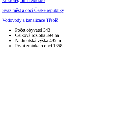
Mikroregion Třebíčsko
Svaz měst a obcí České republiky
Vodovody a kanalizace Třebíč
Počet obyvatel
343
Celková rozloha
394 ha
Nadmořská výška
495 m
První zmínka o obci
1358