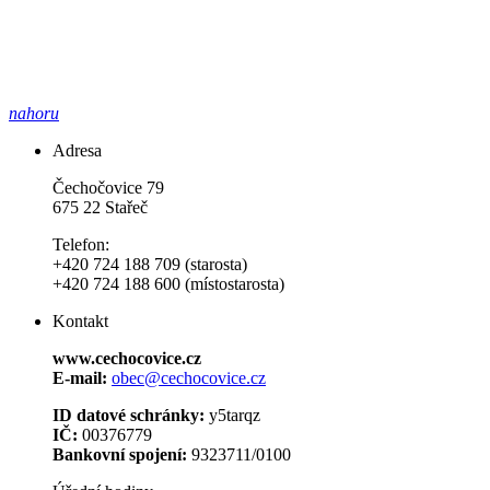
nahoru
Adresa
Čechočovice 79
675 22 Stařeč
Telefon:
+420 724 188 709 (starosta)
+420 724 188 600 (místostarosta)
Kontakt
www.cechocovice.cz
E-mail:
obec@cechocovice.cz
ID datové schránky:
y5tarqz
IČ:
00376779
Bankovní spojení:
9323711/0100