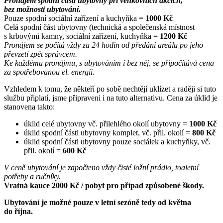
Pronájem spodní části ubytovny při venkovních akcích,
bez možnosti ubytování.
Pouze spodní sociální zařízení a kuchyňka =
1000 Kč
Celá spodní část ubytovny (technická a společenská místnost
s krbovými kamny, sociální zařízení, kuchyňka =
1200 Kč
Pronájem se počítá vždy za 24 hodin od předání areálu po jeho
převzetí zpět správcem.
Ke každému pronájmu, s ubytováním i bez něj, se připočítává cena
za spotřebovanou el. energii.
Vzhledem k tomu, že někteří po sobě nechtějí uklízet a raději si tuto
službu připlatí, jsme připraveni i na tuto alternativu. Cena za úklid je
stanovena takto:
úklid celé ubytovny vč. přilehlého okolí ubytovny =
1000 Kč
úklid spodní části ubytovny komplet, vč. přil. okolí =
800 Kč
úklid spodní části ubytovny pouze sociálek a kuchyňky, vč.
přil. okolí =
600 Kč
V ceně ubytování je započteno vždy čisté ložní prádlo, toaletní
potřeby a ručníky.
Vratná kauce 2000 Kč / pobyt pro případ způsobené škody.
Ubytování je možné pouze v letní sezóně tedy od května
do října.