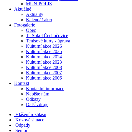
MUNIPOLIS
Aktuálně
Aktuality
Kalendář akcí
Fotogalerie
Obec
TJ Sokol Čechočovice
Tenisové kurty - úprava
Kulturní akce 2026
Kulturní akce 2025
Kulturní akce 2024
Kulturní akce 2023
Kulturní akce 2008
Kulturní akce 2007
Kulturní akce 2006
Kontakt
Kontaktní informace
Napište nám
Odkazy
Další zdroje
Hlášení rozhlasu
Krizové situace
Odpady
Senioři