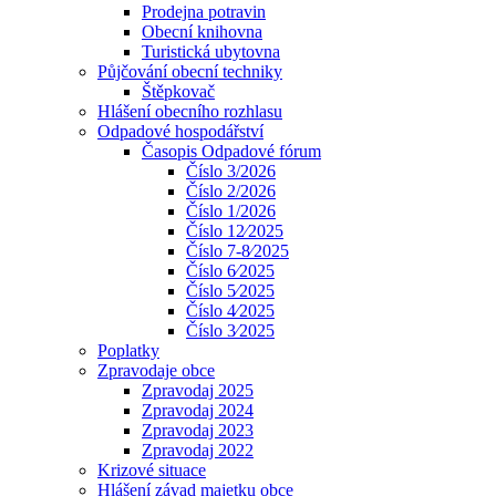
Prodejna potravin
Obecní knihovna
Turistická ubytovna
Půjčování obecní techniky
Štěpkovač
Hlášení obecního rozhlasu
Odpadové hospodářství
Časopis Odpadové fórum
Číslo 3/2026
Číslo 2/2026
Číslo 1/2026
Číslo 12⁄2025
Číslo 7-8⁄2025
Číslo 6⁄2025
Číslo 5⁄2025
Číslo 4⁄2025
Číslo 3⁄2025
Poplatky
Zpravodaje obce
Zpravodaj 2025
Zpravodaj 2024
Zpravodaj 2023
Zpravodaj 2022
Krizové situace
Hlášení závad majetku obce