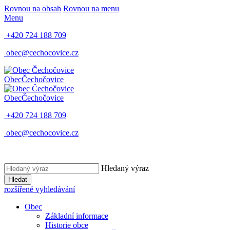
Rovnou na obsah
Rovnou na menu
Menu
+420 724 188 709
obec@cechocovice.cz
Obec
Čechočovice
Obec
Čechočovice
+420 724 188 709
obec@cechocovice.cz
Hledaný výraz
Hledat
rozšířené vyhledávání
Obec
Základní informace
Historie obce