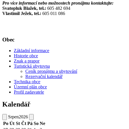
Pro více informací nebo možnostech pronájmu kontaktujte:
Svatopluk Blažek, tel.:
605 482 694
Vlastimil Ježek, tel.:
605 011 086
Obec
Základní informace
Historie obce
Znak a prapor
Turistická ubytovna
Ceník pronájmu a ubytování
Rezervační kalendář
Technika obce
Územní plán obce
Profil zadavatele
Kalendář
Srpen
2026
Po
Út
St
Čt
Pá
So
Ne