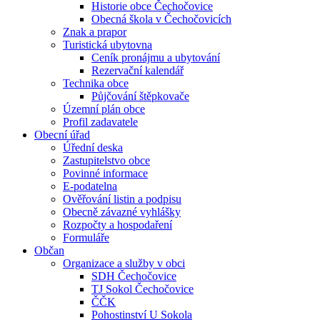
Historie obce Čechočovice
Obecná škola v Čechočovicích
Znak a prapor
Turistická ubytovna
Ceník pronájmu a ubytování
Rezervační kalendář
Technika obce
Půjčování štěpkovače
Územní plán obce
Profil zadavatele
Obecní úřad
Úřední deska
Zastupitelstvo obce
Povinné informace
E-podatelna
Ověřování listin a podpisu
Obecně závazné vyhlášky
Rozpočty a hospodaření
Formuláře
Občan
Organizace a služby v obci
SDH Čechočovice
TJ Sokol Čechočovice
ČČK
Pohostinství U Sokola