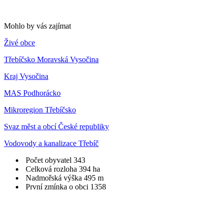
Mohlo by vás zajímat
Živé obce
Třebíčsko Moravská Vysočina
Kraj Vysočina
MAS Podhorácko
Mikroregion Třebíčsko
Svaz měst a obcí České republiky
Vodovody a kanalizace Třebíč
Počet obyvatel
343
Celková rozloha
394 ha
Nadmořská výška
495 m
První zmínka o obci
1358