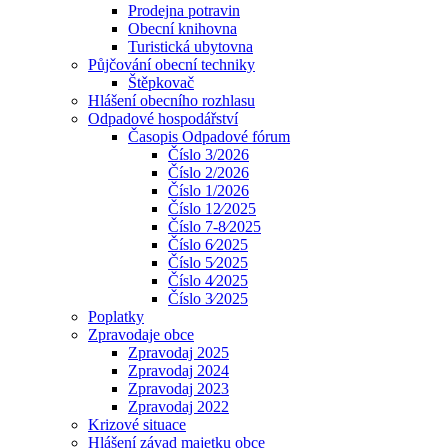
Prodejna potravin
Obecní knihovna
Turistická ubytovna
Půjčování obecní techniky
Štěpkovač
Hlášení obecního rozhlasu
Odpadové hospodářství
Časopis Odpadové fórum
Číslo 3/2026
Číslo 2/2026
Číslo 1/2026
Číslo 12⁄2025
Číslo 7-8⁄2025
Číslo 6⁄2025
Číslo 5⁄2025
Číslo 4⁄2025
Číslo 3⁄2025
Poplatky
Zpravodaje obce
Zpravodaj 2025
Zpravodaj 2024
Zpravodaj 2023
Zpravodaj 2022
Krizové situace
Hlášení závad majetku obce