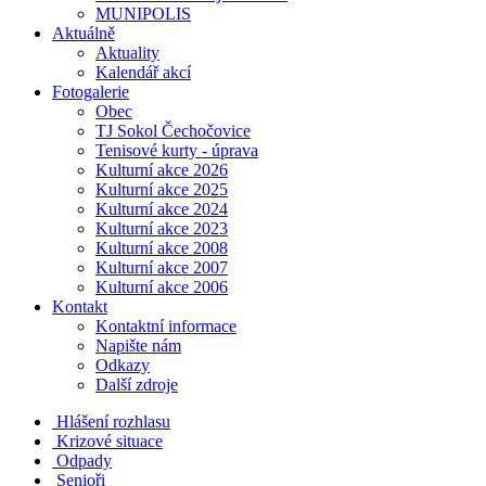
MUNIPOLIS
Aktuálně
Aktuality
Kalendář akcí
Fotogalerie
Obec
TJ Sokol Čechočovice
Tenisové kurty - úprava
Kulturní akce 2026
Kulturní akce 2025
Kulturní akce 2024
Kulturní akce 2023
Kulturní akce 2008
Kulturní akce 2007
Kulturní akce 2006
Kontakt
Kontaktní informace
Napište nám
Odkazy
Další zdroje
Hlášení rozhlasu
Krizové situace
Odpady
Senioři