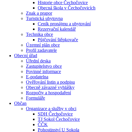
Historie obce Čechočovice
Obecná škola v Čechočovicích
Znak a prapor
Turistická ubytovna
Ceník pronájmu a ubytování
Rezervační kalendář
Technika obce
Půjčování štěpkovače
Územní plán obce
Profil zadavatele
Obecní úřad
Úřední deska
Zastupitelstvo obce
Povinné informace
E-podatelna
Ověřování listin a podpisu
Obecně závazné vyhlášky
Rozpočty a hospodaření
Formuláře
Občan
Organizace a služby v obci
SDH Čechočovice
TJ Sokol Čechočovice
ČČK
Pohostinství U Sokola