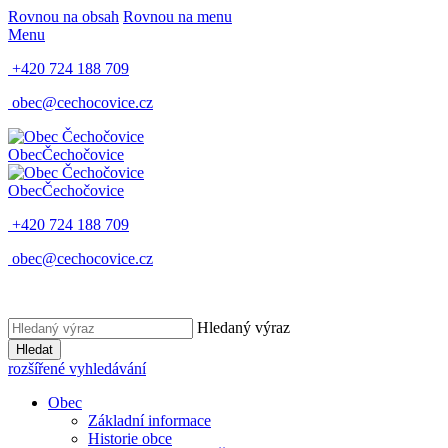
Rovnou na obsah
Rovnou na menu
Menu
+420 724 188 709
obec@cechocovice.cz
Obec
Čechočovice
Obec
Čechočovice
+420 724 188 709
obec@cechocovice.cz
Hledaný výraz
Hledat
rozšířené vyhledávání
Obec
Základní informace
Historie obce