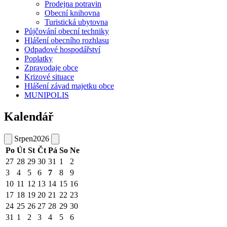
Prodejna potravin
Obecní knihovna
Turistická ubytovna
Půjčování obecní techniky
Hlášení obecního rozhlasu
Odpadové hospodářství
Poplatky
Zpravodaje obce
Krizové situace
Hlášení závad majetku obce
MUNIPOLIS
Kalendář
Srpen
2026
Po
Út
St
Čt
Pá
So
Ne
27
28
29
30
31
1
2
3
4
5
6
7
8
9
10
11
12
13
14
15
16
17
18
19
20
21
22
23
24
25
26
27
28
29
30
31
1
2
3
4
5
6