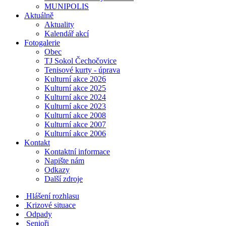
MUNIPOLIS
Aktuálně
Aktuality
Kalendář akcí
Fotogalerie
Obec
TJ Sokol Čechočovice
Tenisové kurty - úprava
Kulturní akce 2026
Kulturní akce 2025
Kulturní akce 2024
Kulturní akce 2023
Kulturní akce 2008
Kulturní akce 2007
Kulturní akce 2006
Kontakt
Kontaktní informace
Napište nám
Odkazy
Další zdroje
Hlášení rozhlasu
Krizové situace
Odpady
Senioři