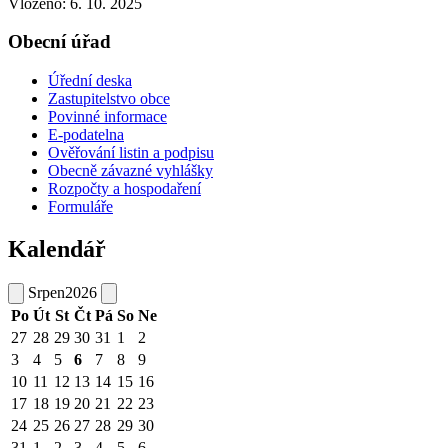
Vloženo:
6. 10. 2025
Obecní úřad
Úřední deska
Zastupitelstvo obce
Povinné informace
E-podatelna
Ověřování listin a podpisu
Obecně závazné vyhlášky
Rozpočty a hospodaření
Formuláře
Kalendář
Srpen
2026
Po
Út
St
Čt
Pá
So
Ne
27
28
29
30
31
1
2
3
4
5
6
7
8
9
10
11
12
13
14
15
16
17
18
19
20
21
22
23
24
25
26
27
28
29
30
31
1
2
3
4
5
6