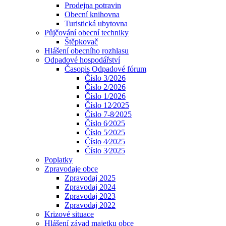
Prodejna potravin
Obecní knihovna
Turistická ubytovna
Půjčování obecní techniky
Štěpkovač
Hlášení obecního rozhlasu
Odpadové hospodářství
Časopis Odpadové fórum
Číslo 3/2026
Číslo 2/2026
Číslo 1/2026
Číslo 12⁄2025
Číslo 7-8⁄2025
Číslo 6⁄2025
Číslo 5⁄2025
Číslo 4⁄2025
Číslo 3⁄2025
Poplatky
Zpravodaje obce
Zpravodaj 2025
Zpravodaj 2024
Zpravodaj 2023
Zpravodaj 2022
Krizové situace
Hlášení závad majetku obce