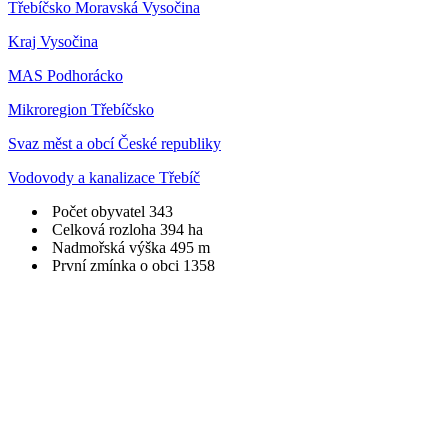
Třebíčsko Moravská Vysočina
Kraj Vysočina
MAS Podhorácko
Mikroregion Třebíčsko
Svaz měst a obcí České republiky
Vodovody a kanalizace Třebíč
Počet obyvatel
343
Celková rozloha
394 ha
Nadmořská výška
495 m
První zmínka o obci
1358