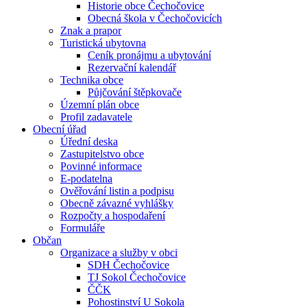
Historie obce Čechočovice
Obecná škola v Čechočovicích
Znak a prapor
Turistická ubytovna
Ceník pronájmu a ubytování
Rezervační kalendář
Technika obce
Půjčování štěpkovače
Územní plán obce
Profil zadavatele
Obecní úřad
Úřední deska
Zastupitelstvo obce
Povinné informace
E-podatelna
Ověřování listin a podpisu
Obecně závazné vyhlášky
Rozpočty a hospodaření
Formuláře
Občan
Organizace a služby v obci
SDH Čechočovice
TJ Sokol Čechočovice
ČČK
Pohostinství U Sokola