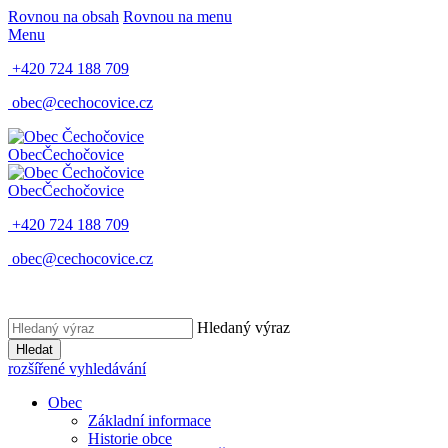
Rovnou na obsah
Rovnou na menu
Menu
+420 724 188 709
obec@cechocovice.cz
Obec
Čechočovice
Obec
Čechočovice
+420 724 188 709
obec@cechocovice.cz
Hledaný výraz
Hledat
rozšířené vyhledávání
Obec
Základní informace
Historie obce