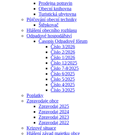
Prodejna potravin
Obecní knihovna
Turistická ubytovna
Půjčování obecní techniky
Štěpkovač
Hlášení obecního rozhlasu
Odpadové hospodářství
Časopis Odpadové fórum
Číslo 3/2026
Číslo 2/2026
Číslo 1/2026
Číslo 12⁄2025
Číslo 7-8⁄2025
Číslo 6⁄2025
Číslo 5⁄2025
Číslo 4⁄2025
Číslo 3⁄2025
Poplatky
Zpravodaje obce
Zpravodaj 2025
Zpravodaj 2024
Zpravodaj 2023
Zpravodaj 2022
Krizové situace
Hlášení závad majetku obce