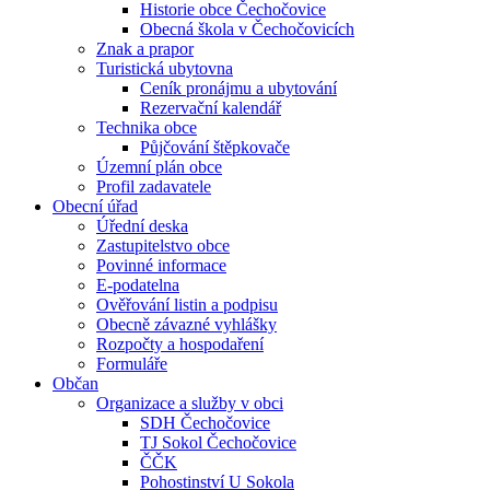
Historie obce Čechočovice
Obecná škola v Čechočovicích
Znak a prapor
Turistická ubytovna
Ceník pronájmu a ubytování
Rezervační kalendář
Technika obce
Půjčování štěpkovače
Územní plán obce
Profil zadavatele
Obecní úřad
Úřední deska
Zastupitelstvo obce
Povinné informace
E-podatelna
Ověřování listin a podpisu
Obecně závazné vyhlášky
Rozpočty a hospodaření
Formuláře
Občan
Organizace a služby v obci
SDH Čechočovice
TJ Sokol Čechočovice
ČČK
Pohostinství U Sokola