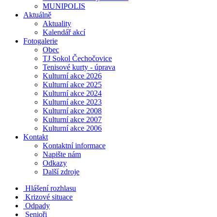
MUNIPOLIS
Aktuálně
Aktuality
Kalendář akcí
Fotogalerie
Obec
TJ Sokol Čechočovice
Tenisové kurty - úprava
Kulturní akce 2026
Kulturní akce 2025
Kulturní akce 2024
Kulturní akce 2023
Kulturní akce 2008
Kulturní akce 2007
Kulturní akce 2006
Kontakt
Kontaktní informace
Napište nám
Odkazy
Další zdroje
Hlášení rozhlasu
Krizové situace
Odpady
Senioři