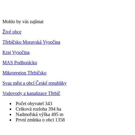
Mohlo by vás zajímat
Živé obce
Třebíčsko Moravská Vysočina
Kraj Vysočina
MAS Podhorácko
Mikroregion Třebíčsko
Svaz měst a obcí České republiky
Vodovody a kanalizace Třebíč
Počet obyvatel
343
Celková rozloha
394 ha
Nadmořská výška
495 m
První zmínka o obci
1358