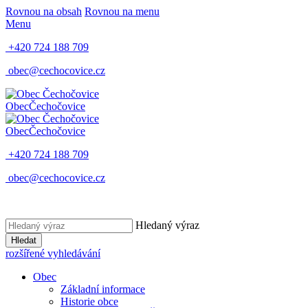
Rovnou na obsah
Rovnou na menu
Menu
+420 724 188 709
obec@cechocovice.cz
Obec
Čechočovice
Obec
Čechočovice
+420 724 188 709
obec@cechocovice.cz
Hledaný výraz
Hledat
rozšířené vyhledávání
Obec
Základní informace
Historie obce