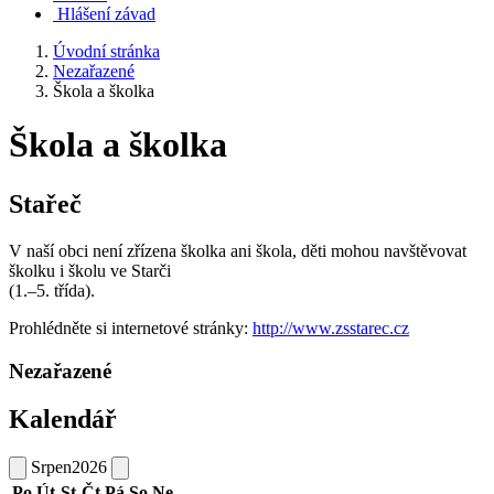
Hlášení závad
Úvodní stránka
Nezařazené
Škola a školka
Škola a školka
Stařeč
V naší obci není zřízena školka ani škola, děti mohou navštěvovat
školku i školu ve Starči
(1.–5. třída).
Prohlédněte si internetové stránky:
http://www.zsstarec.cz
Nezařazené
Kalendář
Srpen
2026
Po
Út
St
Čt
Pá
So
Ne