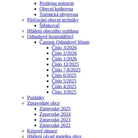
Prodejna potravin
Obecní knihovna
Turistická ubytovna
Půjčování obecní techniky
Štěpkovač
Hlášení obecního rozhlasu
Odpadové hospodářství
Časopis Odpadové fórum
Číslo 3/2026
Číslo 2/2026
Číslo 1/2026
Číslo 12⁄2025
Číslo 7-8⁄2025
Číslo 6⁄2025
Číslo 5⁄2025
Číslo 4⁄2025
Číslo 3⁄2025
Poplatky
Zpravodaje obce
Zpravodaj 2025
Zpravodaj 2024
Zpravodaj 2023
Zpravodaj 2022
Krizové situace
Hlášení závad majetku obce