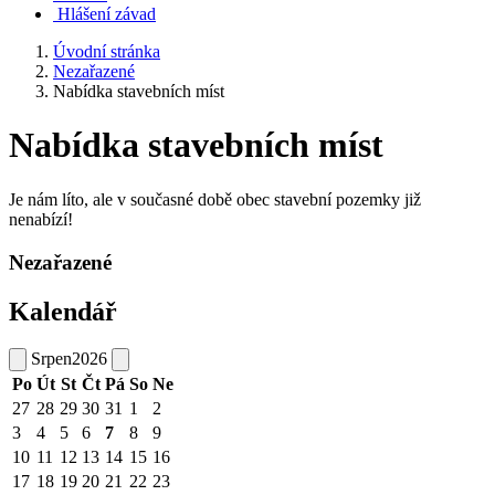
Hlášení závad
Úvodní stránka
Nezařazené
Nabídka stavebních míst
Nabídka stavebních míst
Je nám líto, ale v současné době obec stavební pozemky již
nenabízí!
Nezařazené
Kalendář
Srpen
2026
Po
Út
St
Čt
Pá
So
Ne
27
28
29
30
31
1
2
3
4
5
6
7
8
9
10
11
12
13
14
15
16
17
18
19
20
21
22
23