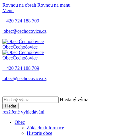
Rovnou na obsah
Rovnou na menu
Menu
+420 724 188 709
obec@cechocovice.cz
Obec
Čechočovice
Obec
Čechočovice
+420 724 188 709
obec@cechocovice.cz
Hledaný výraz
Hledat
rozšířené vyhledávání
Obec
Základní informace
Historie obce