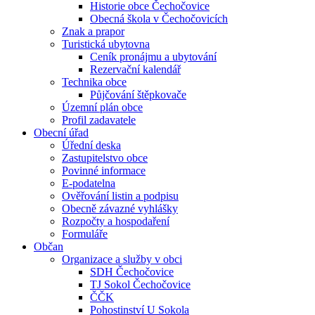
Historie obce Čechočovice
Obecná škola v Čechočovicích
Znak a prapor
Turistická ubytovna
Ceník pronájmu a ubytování
Rezervační kalendář
Technika obce
Půjčování štěpkovače
Územní plán obce
Profil zadavatele
Obecní úřad
Úřední deska
Zastupitelstvo obce
Povinné informace
E-podatelna
Ověřování listin a podpisu
Obecně závazné vyhlášky
Rozpočty a hospodaření
Formuláře
Občan
Organizace a služby v obci
SDH Čechočovice
TJ Sokol Čechočovice
ČČK
Pohostinství U Sokola