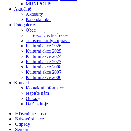
MUNIPOLIS
Aktuálně
Aktuality
Kalendář akcí
Fotogalerie
Obec
TJ Sokol Čechočovice
Tenisové kurty - úprava
Kulturní akce 2026
Kulturní akce 2025
Kulturní akce 2024
Kulturní akce 2023
Kulturní akce 2008
Kulturní akce 2007
Kulturní akce 2006
Kontakt
Kontaktní informace
Napište nám
Odkazy
Další zdroje
Hlášení rozhlasu
Krizové situace
Odpady
Senioři