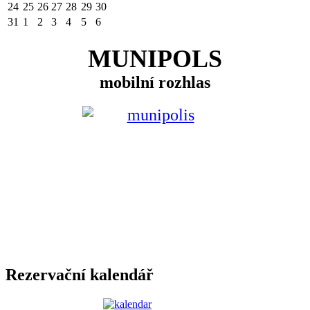
24
25
26
27
28
29
30
31
1
2
3
4
5
6
MUNIPOLS
mobilní rozhlas
Rezervační kalendář