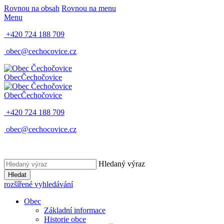
Rovnou na obsah
Rovnou na menu
Menu
+420 724 188 709
obec@cechocovice.cz
Obec
Čechočovice
Obec
Čechočovice
+420 724 188 709
obec@cechocovice.cz
Hledaný výraz
Hledat
rozšířené vyhledávání
Obec
Základní informace
Historie obce