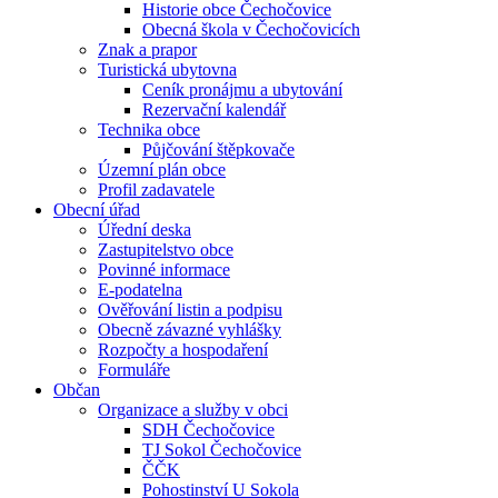
Historie obce Čechočovice
Obecná škola v Čechočovicích
Znak a prapor
Turistická ubytovna
Ceník pronájmu a ubytování
Rezervační kalendář
Technika obce
Půjčování štěpkovače
Územní plán obce
Profil zadavatele
Obecní úřad
Úřední deska
Zastupitelstvo obce
Povinné informace
E-podatelna
Ověřování listin a podpisu
Obecně závazné vyhlášky
Rozpočty a hospodaření
Formuláře
Občan
Organizace a služby v obci
SDH Čechočovice
TJ Sokol Čechočovice
ČČK
Pohostinství U Sokola