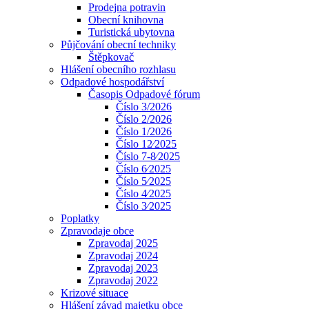
Prodejna potravin
Obecní knihovna
Turistická ubytovna
Půjčování obecní techniky
Štěpkovač
Hlášení obecního rozhlasu
Odpadové hospodářství
Časopis Odpadové fórum
Číslo 3/2026
Číslo 2/2026
Číslo 1/2026
Číslo 12⁄2025
Číslo 7-8⁄2025
Číslo 6⁄2025
Číslo 5⁄2025
Číslo 4⁄2025
Číslo 3⁄2025
Poplatky
Zpravodaje obce
Zpravodaj 2025
Zpravodaj 2024
Zpravodaj 2023
Zpravodaj 2022
Krizové situace
Hlášení závad majetku obce