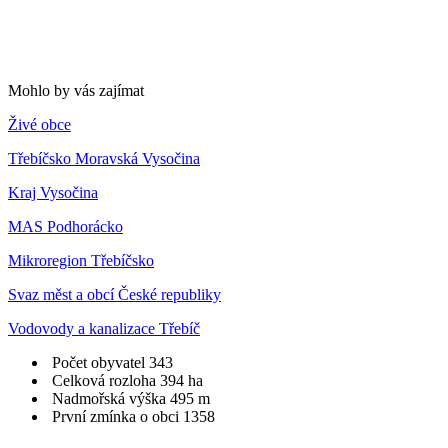
Mohlo by vás zajímat
Živé obce
Třebíčsko Moravská Vysočina
Kraj Vysočina
MAS Podhorácko
Mikroregion Třebíčsko
Svaz měst a obcí České republiky
Vodovody a kanalizace Třebíč
Počet obyvatel
343
Celková rozloha
394 ha
Nadmořská výška
495 m
První zmínka o obci
1358