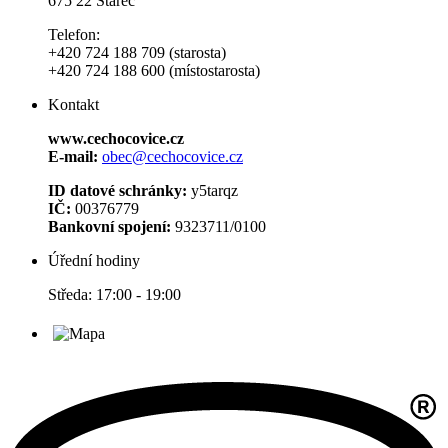
675 22 Stařeč
Telefon:
+420 724 188 709 (starosta)
+420 724 188 600 (místostarosta)
Kontakt
www.cechocovice.cz
E-mail:
obec@cechocovice.cz
ID datové schránky:
y5tarqz
IČ:
00376779
Bankovní spojení:
9323711/0100
Úřední hodiny
Středa: 17:00 - 19:00