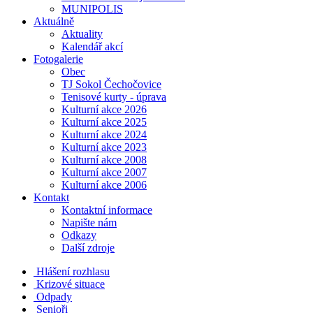
MUNIPOLIS
Aktuálně
Aktuality
Kalendář akcí
Fotogalerie
Obec
TJ Sokol Čechočovice
Tenisové kurty - úprava
Kulturní akce 2026
Kulturní akce 2025
Kulturní akce 2024
Kulturní akce 2023
Kulturní akce 2008
Kulturní akce 2007
Kulturní akce 2006
Kontakt
Kontaktní informace
Napište nám
Odkazy
Další zdroje
Hlášení rozhlasu
Krizové situace
Odpady
Senioři