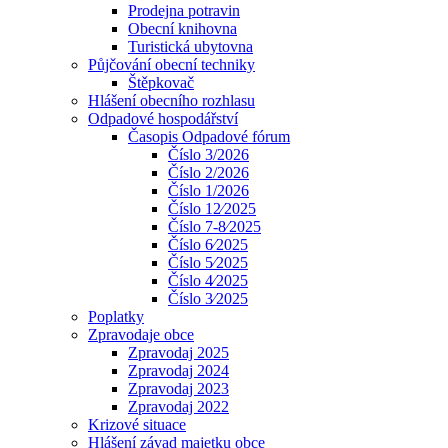
Prodejna potravin
Obecní knihovna
Turistická ubytovna
Půjčování obecní techniky
Štěpkovač
Hlášení obecního rozhlasu
Odpadové hospodářství
Časopis Odpadové fórum
Číslo 3/2026
Číslo 2/2026
Číslo 1/2026
Číslo 12⁄2025
Číslo 7-8⁄2025
Číslo 6⁄2025
Číslo 5⁄2025
Číslo 4⁄2025
Číslo 3⁄2025
Poplatky
Zpravodaje obce
Zpravodaj 2025
Zpravodaj 2024
Zpravodaj 2023
Zpravodaj 2022
Krizové situace
Hlášení závad majetku obce