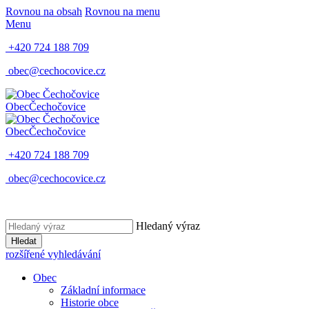
Rovnou na obsah
Rovnou na menu
Menu
+420 724 188 709
obec@cechocovice.cz
Obec
Čechočovice
Obec
Čechočovice
+420 724 188 709
obec@cechocovice.cz
Hledaný výraz
Hledat
rozšířené vyhledávání
Obec
Základní informace
Historie obce