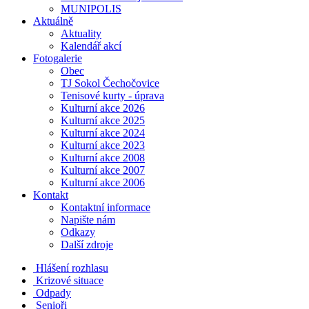
MUNIPOLIS
Aktuálně
Aktuality
Kalendář akcí
Fotogalerie
Obec
TJ Sokol Čechočovice
Tenisové kurty - úprava
Kulturní akce 2026
Kulturní akce 2025
Kulturní akce 2024
Kulturní akce 2023
Kulturní akce 2008
Kulturní akce 2007
Kulturní akce 2006
Kontakt
Kontaktní informace
Napište nám
Odkazy
Další zdroje
Hlášení rozhlasu
Krizové situace
Odpady
Senioři