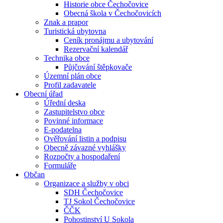
Historie obce Čechočovice
Obecná škola v Čechočovicích
Znak a prapor
Turistická ubytovna
Ceník pronájmu a ubytování
Rezervační kalendář
Technika obce
Půjčování štěpkovače
Územní plán obce
Profil zadavatele
Obecní úřad
Úřední deska
Zastupitelstvo obce
Povinné informace
E-podatelna
Ověřování listin a podpisu
Obecně závazné vyhlášky
Rozpočty a hospodaření
Formuláře
Občan
Organizace a služby v obci
SDH Čechočovice
TJ Sokol Čechočovice
ČČK
Pohostinství U Sokola