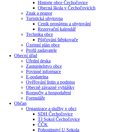
Historie obce Čechočovice
Obecná škola v Čechočovicích
Znak a prapor
Turistická ubytovna
Ceník pronájmu a ubytování
Rezervační kalendář
Technika obce
Půjčování štěpkovače
Územní plán obce
Profil zadavatele
Obecní úřad
Úřední deska
Zastupitelstvo obce
Povinné informace
E-podatelna
Ověřování listin a podpisu
Obecně závazné vyhlášky
Rozpočty a hospodaření
Formuláře
Občan
Organizace a služby v obci
SDH Čechočovice
TJ Sokol Čechočovice
ČČK
Pohostinství U Sokola