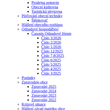
Prodejna potravin
Obecní knihovna
Turistická ubytovna
Půjčování obecní techniky
Štěpkovač
Hlášení obecního rozhlasu
Odpadové hospodářství
Časopis Odpadové fórum
Číslo 3/2026
Číslo 2/2026
Číslo 1/2026
Číslo 12⁄2025
Číslo 7-8⁄2025
Číslo 6⁄2025
Číslo 5⁄2025
Číslo 4⁄2025
Číslo 3⁄2025
Poplatky
Zpravodaje obce
Zpravodaj 2025
Zpravodaj 2024
Zpravodaj 2023
Zpravodaj 2022
Krizové situace
Hlášení závad majetku obce