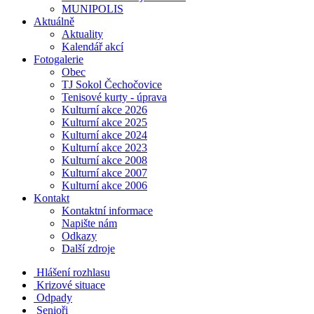
MUNIPOLIS
Aktuálně
Aktuality
Kalendář akcí
Fotogalerie
Obec
TJ Sokol Čechočovice
Tenisové kurty - úprava
Kulturní akce 2026
Kulturní akce 2025
Kulturní akce 2024
Kulturní akce 2023
Kulturní akce 2008
Kulturní akce 2007
Kulturní akce 2006
Kontakt
Kontaktní informace
Napište nám
Odkazy
Další zdroje
Hlášení rozhlasu
Krizové situace
Odpady
Senioři