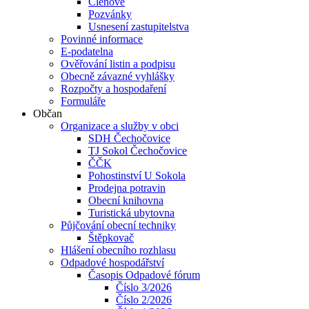
Členové
Pozvánky
Usnesení zastupitelstva
Povinné informace
E-podatelna
Ověřování listin a podpisu
Obecně závazné vyhlášky
Rozpočty a hospodaření
Formuláře
Občan
Organizace a služby v obci
SDH Čechočovice
TJ Sokol Čechočovice
ČČK
Pohostinství U Sokola
Prodejna potravin
Obecní knihovna
Turistická ubytovna
Půjčování obecní techniky
Štěpkovač
Hlášení obecního rozhlasu
Odpadové hospodářství
Časopis Odpadové fórum
Číslo 3/2026
Číslo 2/2026