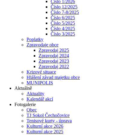
Číslo 1/2026
Číslo 12/2025
Číslo 7-8/2025
Číslo 6/2025
Číslo 5/2025
Číslo 4/2025
Číslo 3/2025
Poplatky
Zpravodaje obce
Zpravodaj 2025
Zpravodaj 2024
Zpravodaj 2023
Zpravodaj 2022
Krizové situace
Hlášení závad majetku obce
MUNIPOLIS
Aktuálně
Aktuality
Kalendář akcí
Fotogalerie
Obec
TJ Sokol Čechočovice
Tenisové kurty - úprava
Kulturní akce 2026
Kulturní akce 2025