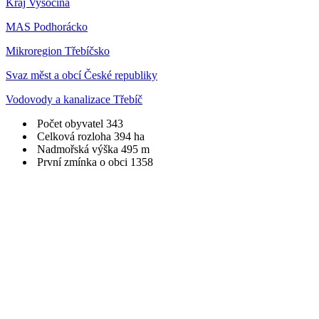
Kraj Vysočina
MAS Podhorácko
Mikroregion Třebíčsko
Svaz měst a obcí České republiky
Vodovody a kanalizace Třebíč
Počet obyvatel
343
Celková rozloha
394 ha
Nadmořská výška
495 m
První zmínka o obci
1358