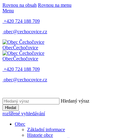
Rovnou na obsah
Rovnou na menu
Menu
+420 724 188 709
obec@cechocovice.cz
Obec
Čechočovice
Obec
Čechočovice
+420 724 188 709
obec@cechocovice.cz
Hledaný výraz
Hledat
rozšířené vyhledávání
Obec
Základní informace
Historie obce