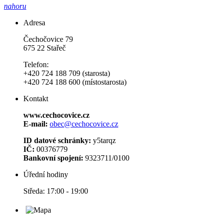
nahoru
Adresa
Čechočovice 79
675 22 Stařeč
Telefon:
+420 724 188 709 (starosta)
+420 724 188 600 (místostarosta)
Kontakt
www.cechocovice.cz
E-mail:
obec@cechocovice.cz
ID datové schránky:
y5tarqz
IČ:
00376779
Bankovní spojení:
9323711/0100
Úřední hodiny
Středa: 17:00 - 19:00