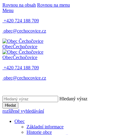
Rovnou na obsah
Rovnou na menu
Menu
+420 724 188 709
obec@cechocovice.cz
Obec
Čechočovice
Obec
Čechočovice
+420 724 188 709
obec@cechocovice.cz
Hledaný výraz
Hledat
rozšířené vyhledávání
Obec
Základní informace
Historie obce