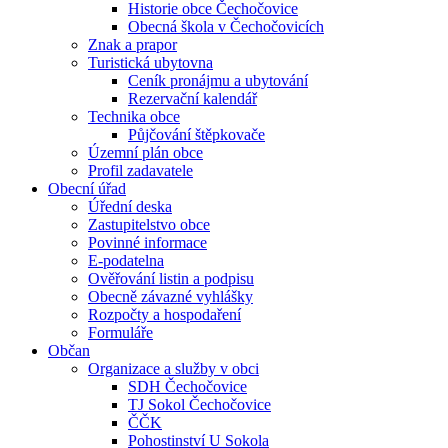
Historie obce Čechočovice
Obecná škola v Čechočovicích
Znak a prapor
Turistická ubytovna
Ceník pronájmu a ubytování
Rezervační kalendář
Technika obce
Půjčování štěpkovače
Územní plán obce
Profil zadavatele
Obecní úřad
Úřední deska
Zastupitelstvo obce
Povinné informace
E-podatelna
Ověřování listin a podpisu
Obecně závazné vyhlášky
Rozpočty a hospodaření
Formuláře
Občan
Organizace a služby v obci
SDH Čechočovice
TJ Sokol Čechočovice
ČČK
Pohostinství U Sokola