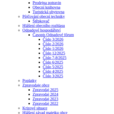
Prodejna potravin
Obecní knihovna
Turistická ubytovna
Půjčování obecní techniky
Štěpkovač
Hlášení obecního rozhlasu
Odpadové hospodářství
Časopis Odpadové fórum
Číslo 3/2026
Číslo 2/2026
Číslo 1/2026
Číslo 12⁄2025
Číslo 7-8⁄2025
Číslo 6⁄2025
Číslo 5⁄2025
Číslo 4⁄2025
Číslo 3⁄2025
Poplatky
Zpravodaje obce
Zpravodaj 2025
Zpravodaj 2024
Zpravodaj 2023
Zpravodaj 2022
Krizové situace
Hlášení závad majetku obce