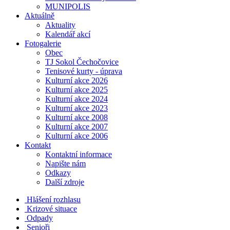
MUNIPOLIS
Aktuálně
Aktuality
Kalendář akcí
Fotogalerie
Obec
TJ Sokol Čechočovice
Tenisové kurty - úprava
Kulturní akce 2026
Kulturní akce 2025
Kulturní akce 2024
Kulturní akce 2023
Kulturní akce 2008
Kulturní akce 2007
Kulturní akce 2006
Kontakt
Kontaktní informace
Napište nám
Odkazy
Další zdroje
Hlášení rozhlasu
Krizové situace
Odpady
Senioři