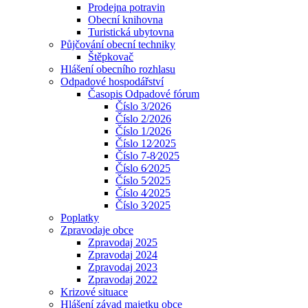
Prodejna potravin
Obecní knihovna
Turistická ubytovna
Půjčování obecní techniky
Štěpkovač
Hlášení obecního rozhlasu
Odpadové hospodářství
Časopis Odpadové fórum
Číslo 3/2026
Číslo 2/2026
Číslo 1/2026
Číslo 12⁄2025
Číslo 7-8⁄2025
Číslo 6⁄2025
Číslo 5⁄2025
Číslo 4⁄2025
Číslo 3⁄2025
Poplatky
Zpravodaje obce
Zpravodaj 2025
Zpravodaj 2024
Zpravodaj 2023
Zpravodaj 2022
Krizové situace
Hlášení závad majetku obce