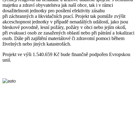
majetku a zdraví obyvatelstva jak naší obce, tak i v rámci
dosažitelnosti jednotky pro posílení efektivity zásahu
při záchranných a likvidačních prací. Projekt tak pomůže zvýšit
akceschopnost jednotky v případě nenadálých událostí, jako jsou
bleskové povodně, lesní požáry, požáry v obci nebo jejím okolí,
při evakuaci osob ze zasažených oblastí nebo při pátrání a lokalizaci
osob. Dále při zajištění materiálové či zdravotní pomoci během
živelných nebo jiných katastrofách.
Projekt ve výši 1.540.659 Kč bude finančně podpořen Evropskou
unií.