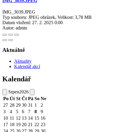
IMG_3039.JPEG
IMG_3039.JPEG
Typ souboru: JPEG obrázek, Velikost: 3,78 MB
Datum vložení:
27. 2. 2025 0:00
Autor:
admin
Aktuálně
Aktuality
Kalendář akcí
Kalendář
Srpen
2026
Po
Út
St
Čt
Pá
So
Ne
27
28
29
30
31
1
2
3
4
5
6
7
8
9
10
11
12
13
14
15
16
17
18
19
20
21
22
23
24
25
26
27
28
29
30