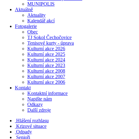
MUNIPOLIS
Aktuálně
Aktuality
Kalendář akcí
Fotogalerie
Obec
TJ Sokol Čechočovice
Tenisové kurty - úprava
Kulturní akce 2026
Kulturní akce 2025
Kulturní akce 2024
Kulturní akce 2023
Kulturní akce 2008
Kulturní akce 2007
Kulturní akce 2006
Kontakt
Kontaktní informace
Napište nám
Odkazy
Další zdroje
Hlášení rozhlasu
Krizové situace
Odpady
Senioři