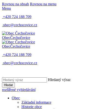
Rovnou na obsah
Rovnou na menu
Menu
+420 724 188 709
obec@cechocovice.cz
Obec
Čechočovice
Obec
Čechočovice
+420 724 188 709
obec@cechocovice.cz
Hledaný výraz
Hledat
rozšířené vyhledávání
Obec
Základní informace
Historie obce