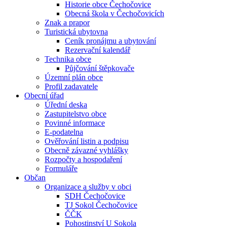
Historie obce Čechočovice
Obecná škola v Čechočovicích
Znak a prapor
Turistická ubytovna
Ceník pronájmu a ubytování
Rezervační kalendář
Technika obce
Půjčování štěpkovače
Územní plán obce
Profil zadavatele
Obecní úřad
Úřední deska
Zastupitelstvo obce
Povinné informace
E-podatelna
Ověřování listin a podpisu
Obecně závazné vyhlášky
Rozpočty a hospodaření
Formuláře
Občan
Organizace a služby v obci
SDH Čechočovice
TJ Sokol Čechočovice
ČČK
Pohostinství U Sokola