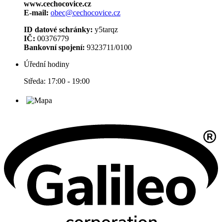
www.cechocovice.cz
E-mail:
obec@cechocovice.cz
ID datové schránky:
y5tarqz
IČ:
00376779
Bankovní spojení:
9323711/0100
Úřední hodiny
Středa: 17:00 - 19:00