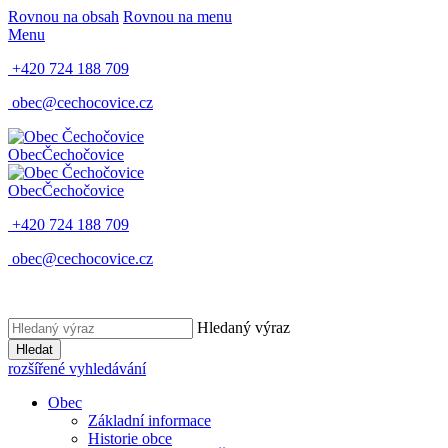
Rovnou na obsah
Rovnou na menu
Menu
+420 724 188 709
obec@cechocovice.cz
Obec
Čechočovice
Obec
Čechočovice
+420 724 188 709
obec@cechocovice.cz
Hledaný výraz
Hledat
rozšířené vyhledávání
Obec
Základní informace
Historie obce