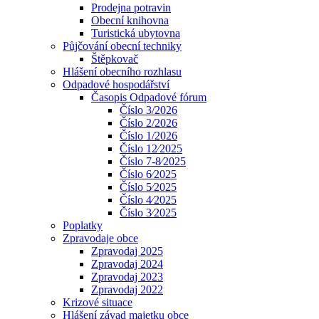
Prodejna potravin
Obecní knihovna
Turistická ubytovna
Půjčování obecní techniky
Štěpkovač
Hlášení obecního rozhlasu
Odpadové hospodářství
Časopis Odpadové fórum
Číslo 3/2026
Číslo 2/2026
Číslo 1/2026
Číslo 12⁄2025
Číslo 7-8⁄2025
Číslo 6⁄2025
Číslo 5⁄2025
Číslo 4⁄2025
Číslo 3⁄2025
Poplatky
Zpravodaje obce
Zpravodaj 2025
Zpravodaj 2024
Zpravodaj 2023
Zpravodaj 2022
Krizové situace
Hlášení závad majetku obce