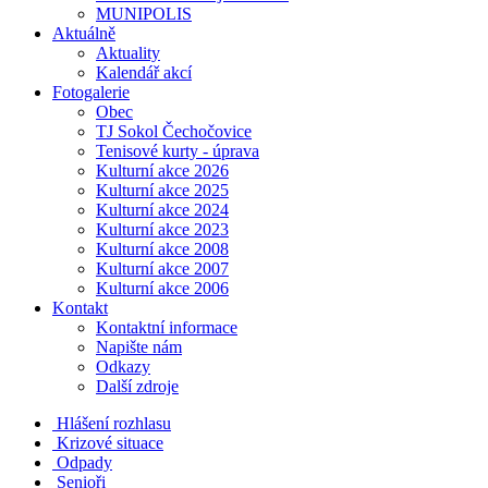
MUNIPOLIS
Aktuálně
Aktuality
Kalendář akcí
Fotogalerie
Obec
TJ Sokol Čechočovice
Tenisové kurty - úprava
Kulturní akce 2026
Kulturní akce 2025
Kulturní akce 2024
Kulturní akce 2023
Kulturní akce 2008
Kulturní akce 2007
Kulturní akce 2006
Kontakt
Kontaktní informace
Napište nám
Odkazy
Další zdroje
Hlášení rozhlasu
Krizové situace
Odpady
Senioři