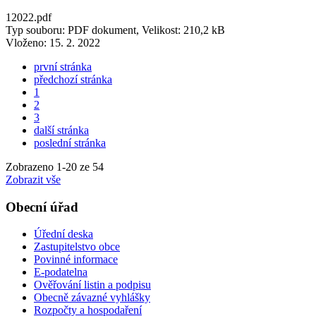
12022.pdf
Typ souboru: PDF dokument, Velikost: 210,2 kB
Vloženo:
15. 2. 2022
první stránka
předchozí stránka
1
2
3
další stránka
poslední stránka
Zobrazeno
1
-
20
ze 54
Zobrazit vše
Obecní úřad
Úřední deska
Zastupitelstvo obce
Povinné informace
E-podatelna
Ověřování listin a podpisu
Obecně závazné vyhlášky
Rozpočty a hospodaření