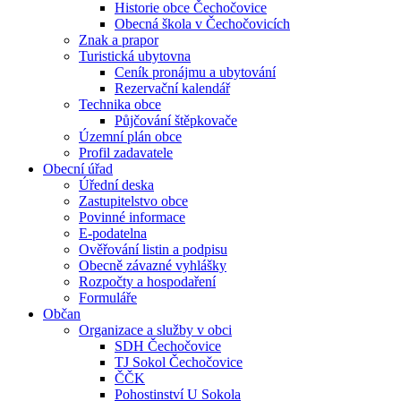
Historie obce Čechočovice
Obecná škola v Čechočovicích
Znak a prapor
Turistická ubytovna
Ceník pronájmu a ubytování
Rezervační kalendář
Technika obce
Půjčování štěpkovače
Územní plán obce
Profil zadavatele
Obecní úřad
Úřední deska
Zastupitelstvo obce
Povinné informace
E-podatelna
Ověřování listin a podpisu
Obecně závazné vyhlášky
Rozpočty a hospodaření
Formuláře
Občan
Organizace a služby v obci
SDH Čechočovice
TJ Sokol Čechočovice
ČČK
Pohostinství U Sokola