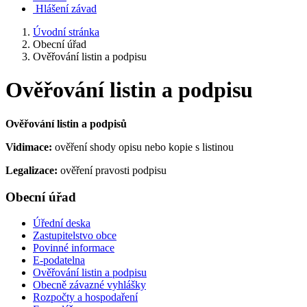
Hlášení závad
Úvodní stránka
Obecní úřad
Ověřování listin a podpisu
Ověřování listin a podpisu
Ověřování listin a podpisů
Vidimace:
ověření shody opisu nebo kopie s listinou
Legalizace:
ověření pravosti podpisu
Obecní úřad
Úřední deska
Zastupitelstvo obce
Povinné informace
E-podatelna
Ověřování listin a podpisu
Obecně závazné vyhlášky
Rozpočty a hospodaření