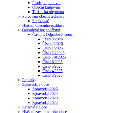
Prodejna potravin
Obecní knihovna
Turistická ubytovna
Půjčování obecní techniky
Štěpkovač
Hlášení obecního rozhlasu
Odpadové hospodářství
Časopis Odpadové fórum
Číslo 3/2026
Číslo 2/2026
Číslo 1/2026
Číslo 12⁄2025
Číslo 7-8⁄2025
Číslo 6⁄2025
Číslo 5⁄2025
Číslo 4⁄2025
Číslo 3⁄2025
Poplatky
Zpravodaje obce
Zpravodaj 2025
Zpravodaj 2024
Zpravodaj 2023
Zpravodaj 2022
Krizové situace
Hlášení závad majetku obce