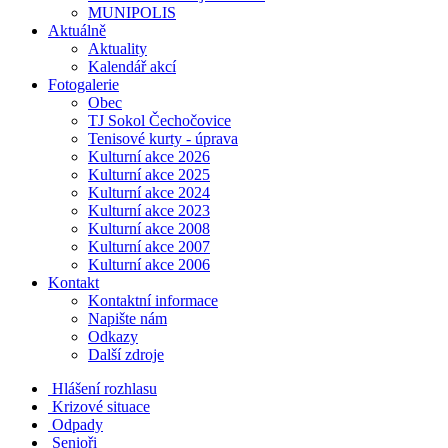
MUNIPOLIS
Aktuálně
Aktuality
Kalendář akcí
Fotogalerie
Obec
TJ Sokol Čechočovice
Tenisové kurty - úprava
Kulturní akce 2026
Kulturní akce 2025
Kulturní akce 2024
Kulturní akce 2023
Kulturní akce 2008
Kulturní akce 2007
Kulturní akce 2006
Kontakt
Kontaktní informace
Napište nám
Odkazy
Další zdroje
Hlášení rozhlasu
Krizové situace
Odpady
Senioři