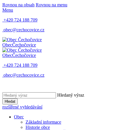
Rovnou na obsah
Rovnou na menu
Menu
+420 724 188 709
obec@cechocovice.cz
Obec
Čechočovice
Obec
Čechočovice
+420 724 188 709
obec@cechocovice.cz
Hledaný výraz
Hledat
rozšířené vyhledávání
Obec
Základní informace
Historie obce