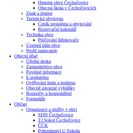
Historie obce Čechočovice
Obecná škola v Čechočovicích
Znak a prapor
Turistická ubytovna
Ceník pronájmu a ubytování
Rezervační kalendář
Technika obce
Půjčování štěpkovače
Územní plán obce
Profil zadavatele
Obecní úřad
Úřední deska
Zastupitelstvo obce
Povinné informace
E-podatelna
Ověřování listin a podpisu
Obecně závazné vyhlášky
Rozpočty a hospodaření
Formuláře
Občan
Organizace a služby v obci
SDH Čechočovice
TJ Sokol Čechočovice
ČČK
Pohostinství U Sokola