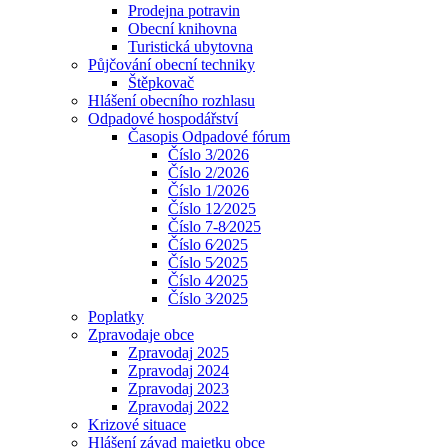
Prodejna potravin
Obecní knihovna
Turistická ubytovna
Půjčování obecní techniky
Štěpkovač
Hlášení obecního rozhlasu
Odpadové hospodářství
Časopis Odpadové fórum
Číslo 3/2026
Číslo 2/2026
Číslo 1/2026
Číslo 12⁄2025
Číslo 7-8⁄2025
Číslo 6⁄2025
Číslo 5⁄2025
Číslo 4⁄2025
Číslo 3⁄2025
Poplatky
Zpravodaje obce
Zpravodaj 2025
Zpravodaj 2024
Zpravodaj 2023
Zpravodaj 2022
Krizové situace
Hlášení závad majetku obce