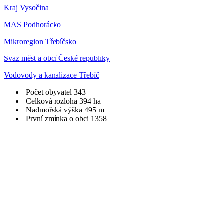
Kraj Vysočina
MAS Podhorácko
Mikroregion Třebíčsko
Svaz měst a obcí České republiky
Vodovody a kanalizace Třebíč
Počet obyvatel
343
Celková rozloha
394 ha
Nadmořská výška
495 m
První zmínka o obci
1358