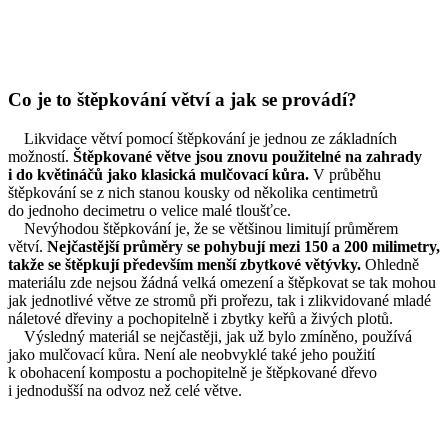
Co je to štěpkování větví a jak se provádí?
Likvidace větví pomocí štěpkování je jednou ze základních
možností.
Štěpkované větve jsou znovu použitelné na zahrady
i do květináčů jako klasická mulčovací kůra.
V průběhu
štěpkování se z nich stanou kousky od několika centimetrů
do jednoho decimetru o velice malé tloušťce.
Nevýhodou štěpkování je, že se většinou limitují průměrem
větví.
Nejčastější průměry se pohybují mezi 150 a 200 milimetry,
takže se štěpkují především menší zbytkové větývky.
Ohledně
materiálu zde nejsou žádná velká omezení a štěpkovat se tak mohou
jak jednotlivé větve ze stromů při prořezu, tak i zlikvidované mladé
náletové dřeviny a pochopitelně i zbytky keřů a živých plotů.
Výsledný materiál se nejčastěji, jak už bylo zmíněno, používá
jako mulčovací kůra. Není ale neobvyklé také jeho použití
k obohacení kompostu a pochopitelně je štěpkované dřevo
i jednodušší na odvoz než celé větve.