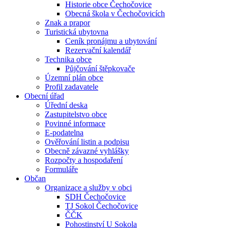
Historie obce Čechočovice
Obecná škola v Čechočovicích
Znak a prapor
Turistická ubytovna
Ceník pronájmu a ubytování
Rezervační kalendář
Technika obce
Půjčování štěpkovače
Územní plán obce
Profil zadavatele
Obecní úřad
Úřední deska
Zastupitelstvo obce
Povinné informace
E-podatelna
Ověřování listin a podpisu
Obecně závazné vyhlášky
Rozpočty a hospodaření
Formuláře
Občan
Organizace a služby v obci
SDH Čechočovice
TJ Sokol Čechočovice
ČČK
Pohostinství U Sokola