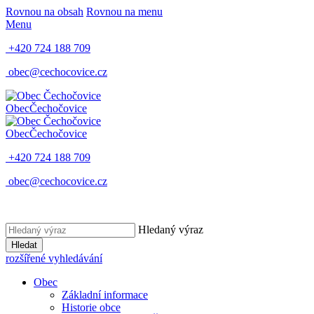
Rovnou na obsah
Rovnou na menu
Menu
+420 724 188 709
obec@cechocovice.cz
Obec
Čechočovice
Obec
Čechočovice
+420 724 188 709
obec@cechocovice.cz
Hledaný výraz
Hledat
rozšířené vyhledávání
Obec
Základní informace
Historie obce