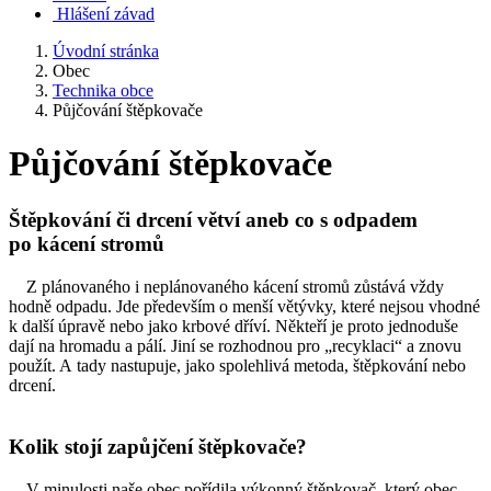
Hlášení závad
Úvodní stránka
Obec
Technika obce
Půjčování štěpkovače
Půjčování štěpkovače
Štěpkování či drcení větví aneb co s odpadem
po kácení stromů
Z plánovaného i neplánovaného kácení stromů zůstává vždy
hodně odpadu. Jde především o menší větývky, které nejsou vhodné
k další úpravě nebo jako krbové dříví. Někteří je proto jednoduše
dají na hromadu a pálí. Jiní se rozhodnou pro „recyklaci“ a znovu
použít. A tady nastupuje, jako spolehlivá metoda, štěpkování nebo
drcení.
Kolik stojí zapůjčení štěpkovače?
V minulosti naše obec pořídila výkonný štěpkovač, který obec