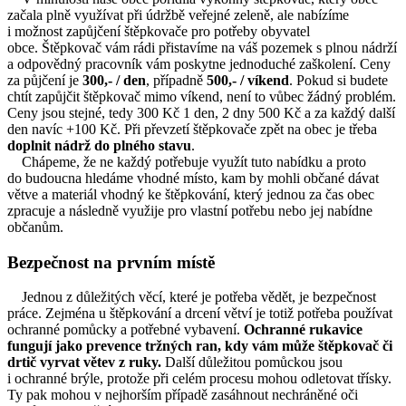
začala plně využívat při údržbě veřejné zeleně, ale nabízíme
i možnost zapůjčení štěpkovače pro potřeby obyvatel
obce. Štěpkovač vám rádi přistavíme na váš pozemek s plnou nádrží
a odpovědný pracovník vám poskytne jednoduché zaškolení. Ceny
za půjčení je
300,- / den
, případně
500,- / víkend
. Pokud si budete
chtít zapůjčit štěpkovač mimo víkend, není to vůbec žádný problém.
Ceny jsou stejné, tedy 300 Kč 1 den, 2 dny 500 Kč a za každý další
den navíc +100 Kč. Při převzetí štěpkovače zpět na obec je třeba
doplnit nádrž do plného stavu
.
Chápeme, že ne každý potřebuje využít tuto nabídku a proto
do budoucna hledáme vhodné místo, kam by mohli občané dávat
větve a materiál vhodný ke štěpkování, který jednou za čas obec
zpracuje a následně využije pro vlastní potřebu nebo jej nabídne
občanům.
Bezpečnost na prvním místě
Jednou z důležitých věcí, které je potřeba vědět, je bezpečnost
práce. Zejména u štěpkování a drcení větví je totiž potřeba používat
ochranné pomůcky a potřebné vybavení.
Ochranné rukavice
fungují jako prevence tržných ran, kdy vám může štěpkovač či
drtič vyrvat větev z ruky.
Další důležitou pomůckou jsou
i ochranné brýle, protože při celém procesu mohou odletovat třísky.
Ty pak mohou v nejhorším případě zasáhnout nechráněné oči