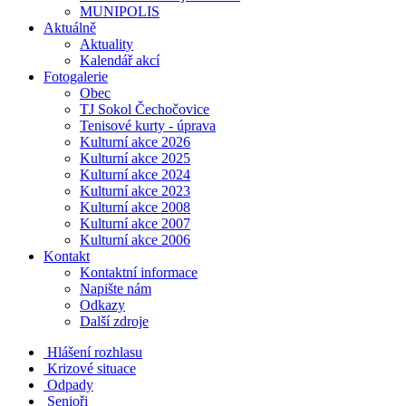
MUNIPOLIS
Aktuálně
Aktuality
Kalendář akcí
Fotogalerie
Obec
TJ Sokol Čechočovice
Tenisové kurty - úprava
Kulturní akce 2026
Kulturní akce 2025
Kulturní akce 2024
Kulturní akce 2023
Kulturní akce 2008
Kulturní akce 2007
Kulturní akce 2006
Kontakt
Kontaktní informace
Napište nám
Odkazy
Další zdroje
Hlášení rozhlasu
Krizové situace
Odpady
Senioři