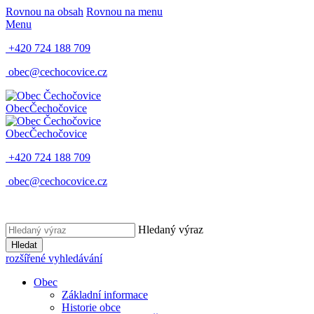
Rovnou na obsah
Rovnou na menu
Menu
+420 724 188 709
obec@cechocovice.cz
Obec
Čechočovice
Obec
Čechočovice
+420 724 188 709
obec@cechocovice.cz
Hledaný výraz
Hledat
rozšířené vyhledávání
Obec
Základní informace
Historie obce