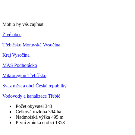
Mohlo by vás zajímat
Živé obce
Třebíčsko Moravská Vysočina
Kraj Vysočina
MAS Podhorácko
Mikroregion Třebíčsko
Svaz měst a obcí České republiky
Vodovody a kanalizace Třebíč
Počet obyvatel
343
Celková rozloha
394 ha
Nadmořská výška
495 m
První zmínka o obci
1358