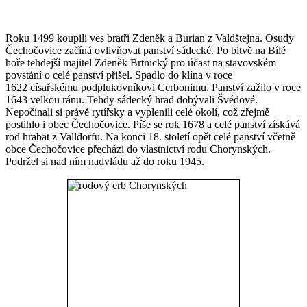
Roku 1499 koupili ves bratři Zdeněk a Burian z Valdštejna. Osudy
Čechočovice začíná ovlivňovat panství sádecké. Po bitvě na Bílé
hoře tehdejší majitel Zdeněk Brtnický pro účast na stavovském
povstání o celé panství přišel. Spadlo do klína v roce
1622 císařskému podplukovníkovi Cerbonimu. Panství zažilo v roce
1643 velkou ránu. Tehdy sádecký hrad dobývali Švédové.
Nepočínali si právě rytířsky a vyplenili celé okolí, což zřejmě
postihlo i obec Čechočovice. Píše se rok 1678 a celé panství získává
rod hrabat z Valldorfu. Na konci 18. století opět celé panství včetně
obce Čechočovice přechází do vlastnictví rodu Chorynských.
Podržel si nad ním nadvládu až do roku 1945.