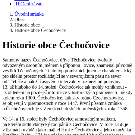
Hlášení závad
Úvodní stránka
Obec
Historie obce
Historie obce Čechočovice
Historie obce Čechočovice
Samotný název Čechočovice, dříve Těchočovice, tvořený
odvozeným osobním jménem a příponou –ovice, znamenal původně
ves lidí Těchočových. Tento typ pomístních jmen je charakteristický
pro sídelní prostor rozkládající se v severojižním pásu na sever
od Třebíče a náleží časovému intervalu v rozmezí od poloviny
13. až hluboko do 14. století. Čechočovice tak mohly vzniknout -
i s ohledem na pozdější informace v historických pramenech - někdy
kolem roku 1300. Čechočovice, latinsky psáno Czechoczowicz,
se objevují v písemnostech v roce 1447. První písemná zmínka
o Čechočovicích je v Zemských deskách brněnských z roku 1358.
Ve 14. a 15. století byly Čechočovice samostatným statkem,
na kterém sídlil vladycký rod pánů z Čechočovice. V roce 1358 je
v listinách uváděn jako majitel Hrut z Čechočovice a jeho manželka