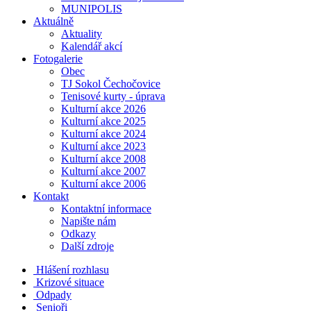
MUNIPOLIS
Aktuálně
Aktuality
Kalendář akcí
Fotogalerie
Obec
TJ Sokol Čechočovice
Tenisové kurty - úprava
Kulturní akce 2026
Kulturní akce 2025
Kulturní akce 2024
Kulturní akce 2023
Kulturní akce 2008
Kulturní akce 2007
Kulturní akce 2006
Kontakt
Kontaktní informace
Napište nám
Odkazy
Další zdroje
Hlášení rozhlasu
Krizové situace
Odpady
Senioři