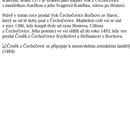
Kateřina. Roku 1371 je uváděn jako majitel Vok z Čechočovice
s manželkou Anežkou a jeho švagrová Kateřina, vdova po Hrutovi.
Právě v tomto roce prodal Vok Čechočovice Bočkovi ze Slavic,
který se od té doby psal z Čechočovice. Majitelem celé vsi se stal
v roce 1386, kdy koupil dvůr od syna Hrutova, Ctibora
z Čechočovice. Jeho potomci ve vsi sídlili až do roku 1493, kdy ves
prodal Čeněk z Čechočovice Kryštofovi a Heřmanovi z Rochova.