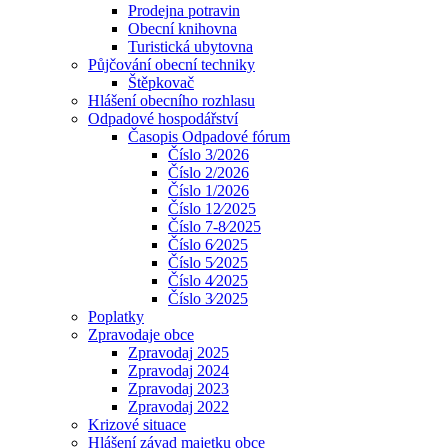
Prodejna potravin
Obecní knihovna
Turistická ubytovna
Půjčování obecní techniky
Štěpkovač
Hlášení obecního rozhlasu
Odpadové hospodářství
Časopis Odpadové fórum
Číslo 3/2026
Číslo 2/2026
Číslo 1/2026
Číslo 12⁄2025
Číslo 7-8⁄2025
Číslo 6⁄2025
Číslo 5⁄2025
Číslo 4⁄2025
Číslo 3⁄2025
Poplatky
Zpravodaje obce
Zpravodaj 2025
Zpravodaj 2024
Zpravodaj 2023
Zpravodaj 2022
Krizové situace
Hlášení závad majetku obce