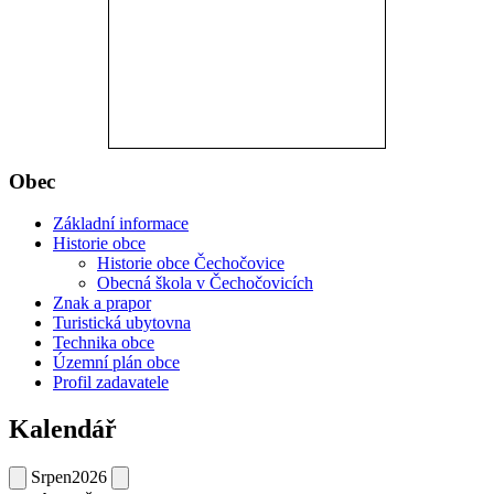
Obec
Základní informace
Historie obce
Historie obce Čechočovice
Obecná škola v Čechočovicích
Znak a prapor
Turistická ubytovna
Technika obce
Územní plán obce
Profil zadavatele
Kalendář
Srpen
2026