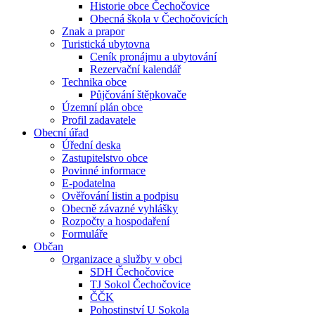
Historie obce Čechočovice
Obecná škola v Čechočovicích
Znak a prapor
Turistická ubytovna
Ceník pronájmu a ubytování
Rezervační kalendář
Technika obce
Půjčování štěpkovače
Územní plán obce
Profil zadavatele
Obecní úřad
Úřední deska
Zastupitelstvo obce
Povinné informace
E-podatelna
Ověřování listin a podpisu
Obecně závazné vyhlášky
Rozpočty a hospodaření
Formuláře
Občan
Organizace a služby v obci
SDH Čechočovice
TJ Sokol Čechočovice
ČČK
Pohostinství U Sokola