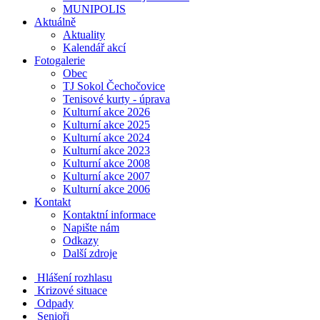
MUNIPOLIS
Aktuálně
Aktuality
Kalendář akcí
Fotogalerie
Obec
TJ Sokol Čechočovice
Tenisové kurty - úprava
Kulturní akce 2026
Kulturní akce 2025
Kulturní akce 2024
Kulturní akce 2023
Kulturní akce 2008
Kulturní akce 2007
Kulturní akce 2006
Kontakt
Kontaktní informace
Napište nám
Odkazy
Další zdroje
Hlášení rozhlasu
Krizové situace
Odpady
Senioři