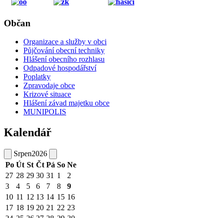
Občan
Organizace a služby v obci
Půjčování obecní techniky
Hlášení obecního rozhlasu
Odpadové hospodářství
Poplatky
Zpravodaje obce
Krizové situace
Hlášení závad majetku obce
MUNIPOLIS
Kalendář
Srpen
2026
Po
Út
St
Čt
Pá
So
Ne
27
28
29
30
31
1
2
3
4
5
6
7
8
9
10
11
12
13
14
15
16
17
18
19
20
21
22
23