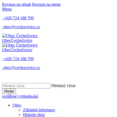
Rovnou na obsah
Rovnou na menu
Menu
+420 724 188 709
obec@cechocovice.cz
Obec
Čechočovice
Obec
Čechočovice
+420 724 188 709
obec@cechocovice.cz
Hledaný výraz
Hledat
rozšířené vyhledávání
Obec
Základní informace
Historie obce