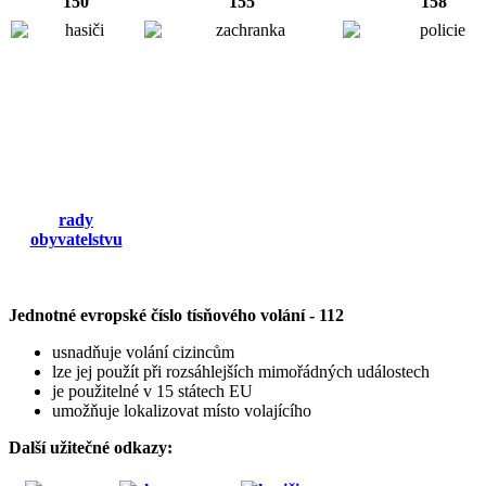
150
155
158
rady
obyvatelstvu
Jednotné evropské číslo tísňového volání - 112
usnadňuje volání cizincům
lze jej použít při rozsáhlejších mimořádných událostech
je použitelné v 15 státech EU
umožňuje lokalizovat místo volajícího
Další užitečné odkazy: