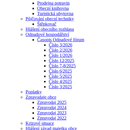
Prodejna potravin
Obecní knihovna
Turistická ubytovna
Půjčování obecní techniky
Štěpkovač
Hlášení obecního rozhlasu
Odpadové hospodářství
Časopis Odpadové fórum
Číslo 3/2026
Číslo 2/2026
Číslo 1/2026
Číslo 12⁄2025
Číslo 7-8⁄2025
Číslo 6⁄2025
Číslo 5⁄2025
Číslo 4⁄2025
Číslo 3⁄2025
Poplatky
Zpravodaje obce
Zpravodaj 2025
Zpravodaj 2024
Zpravodaj 2023
Zpravodaj 2022
Krizové situace
Hlášení závad majetku obce