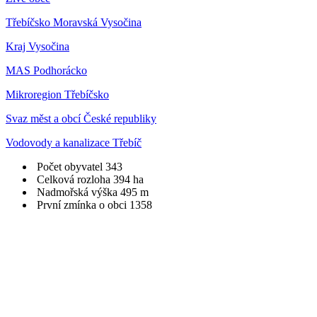
Třebíčsko Moravská Vysočina
Kraj Vysočina
MAS Podhorácko
Mikroregion Třebíčsko
Svaz měst a obcí České republiky
Vodovody a kanalizace Třebíč
Počet obyvatel
343
Celková rozloha
394 ha
Nadmořská výška
495 m
První zmínka o obci
1358