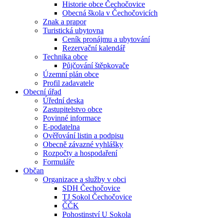
Historie obce Čechočovice
Obecná škola v Čechočovicích
Znak a prapor
Turistická ubytovna
Ceník pronájmu a ubytování
Rezervační kalendář
Technika obce
Půjčování štěpkovače
Územní plán obce
Profil zadavatele
Obecní úřad
Úřední deska
Zastupitelstvo obce
Povinné informace
E-podatelna
Ověřování listin a podpisu
Obecně závazné vyhlášky
Rozpočty a hospodaření
Formuláře
Občan
Organizace a služby v obci
SDH Čechočovice
TJ Sokol Čechočovice
ČČK
Pohostinství U Sokola