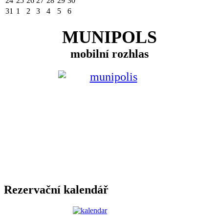
24
25
26
27
28
29
30
31
1
2
3
4
5
6
MUNIPOLS
mobilní rozhlas
Rezervační kalendář