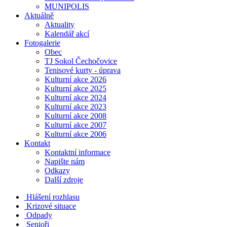
MUNIPOLIS
Aktuálně
Aktuality
Kalendář akcí
Fotogalerie
Obec
TJ Sokol Čechočovice
Tenisové kurty - úprava
Kulturní akce 2026
Kulturní akce 2025
Kulturní akce 2024
Kulturní akce 2023
Kulturní akce 2008
Kulturní akce 2007
Kulturní akce 2006
Kontakt
Kontaktní informace
Napište nám
Odkazy
Další zdroje
Hlášení rozhlasu
Krizové situace
Odpady
Senioři