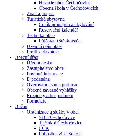
Historie obce Čechočovice
Obecná škola v Čechočovicích
Znak a prapor
Turistická ubytovna
Ceník pronájmu a ubytování
Rezervační kalendář
Technika obce
Půjčování štěpkovače
Územní plán obce
Profil zadavatele
Obecní úřad
Úřední deska
Zastupitelstvo obce
Povinné informace
E-podatelna
Ověřování listin a podpisu
Obecně závazné vyhlášky
Rozpočty a hospodaření
Formuláře
Občan
Organizace a služby v obci
SDH Čechočovice
TJ Sokol Čechočovice
ČČK
Pohostinství U Sokola