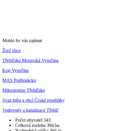
Mohlo by vás zajímat
Živé obce
Třebíčsko Moravská Vysočina
Kraj Vysočina
MAS Podhorácko
Mikroregion Třebíčsko
Svaz měst a obcí České republiky
Vodovody a kanalizace Třebíč
Počet obyvatel
343
Celková rozloha
394 ha
Nadmořská výška
495 m