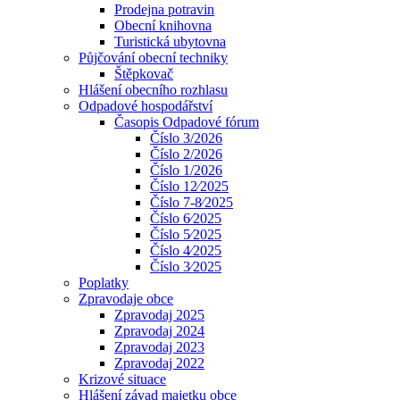
Prodejna potravin
Obecní knihovna
Turistická ubytovna
Půjčování obecní techniky
Štěpkovač
Hlášení obecního rozhlasu
Odpadové hospodářství
Časopis Odpadové fórum
Číslo 3/2026
Číslo 2/2026
Číslo 1/2026
Číslo 12⁄2025
Číslo 7-8⁄2025
Číslo 6⁄2025
Číslo 5⁄2025
Číslo 4⁄2025
Číslo 3⁄2025
Poplatky
Zpravodaje obce
Zpravodaj 2025
Zpravodaj 2024
Zpravodaj 2023
Zpravodaj 2022
Krizové situace
Hlášení závad majetku obce