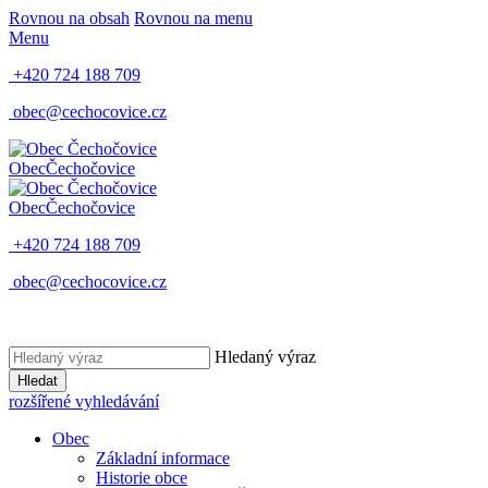
Rovnou na obsah
Rovnou na menu
Menu
+420 724 188 709
obec@cechocovice.cz
Obec
Čechočovice
Obec
Čechočovice
+420 724 188 709
obec@cechocovice.cz
Hledaný výraz
Hledat
rozšířené vyhledávání
Obec
Základní informace
Historie obce