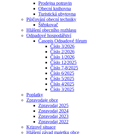
Prodejna potravin
Obecní knihovna
Turistická ubytovna
Půjčování obecní techniky
Štěpkovač
Hlášení obecního rozhlasu
Odpadové hospodářství
Časopis Odpadové fórum
Číslo 3/2026
Číslo 2/2026
Číslo 1/2026
Číslo 12⁄2025
Číslo 7-8⁄2025
Číslo 6⁄2025
Číslo 5⁄2025
Číslo 4⁄2025
Číslo 3⁄2025
Poplatky
Zpravodaje obce
Zpravodaj 2025
Zpravodaj 2024
Zpravodaj 2023
Zpravodaj 2022
Krizové situace
Hlášení závad majetku obce