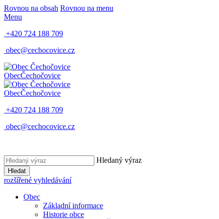
Rovnou na obsah
Rovnou na menu
Menu
+420 724 188 709
obec@cechocovice.cz
Obec
Čechočovice
Obec
Čechočovice
+420 724 188 709
obec@cechocovice.cz
Hledaný výraz
Hledat
rozšířené vyhledávání
Obec
Základní informace
Historie obce