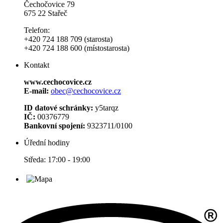
Čechočovice 79
675 22 Stařeč
Telefon:
+420 724 188 709 (starosta)
+420 724 188 600 (místostarosta)
Kontakt
www.cechocovice.cz
E-mail:
obec@cechocovice.cz
ID datové schránky:
y5tarqz
IČ:
00376779
Bankovní spojení:
9323711/0100
Úřední hodiny
Středa: 17:00 - 19:00