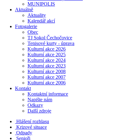
MUNIPOLIS
Aktuálně
Aktuality
Kalendář akcí
Fotogalerie
Obec
TJ Sokol Čechočovice
Tenisové kurty - úprava
Kulturní akce 2026
Kulturní akce 2025
Kulturní akce 2024
Kulturní akce 2023
Kulturní akce 2008
Kulturní akce 2007
Kulturní akce 2006
Kontakt
Kontaktní informace
Napište nám
Odkazy
Další zdroje
Hlášení rozhlasu
Krizové situace
Odpady
Senioři