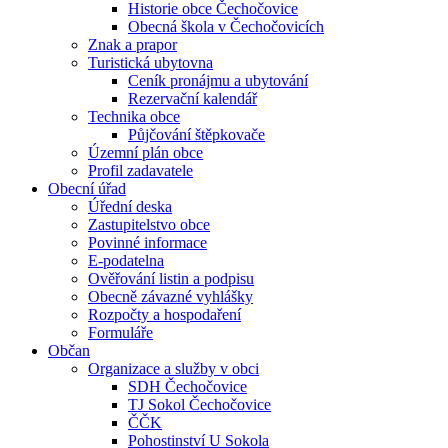
Historie obce Čechočovice
Obecná škola v Čechočovicích
Znak a prapor
Turistická ubytovna
Ceník pronájmu a ubytování
Rezervační kalendář
Technika obce
Půjčování štěpkovače
Územní plán obce
Profil zadavatele
Obecní úřad
Úřední deska
Zastupitelstvo obce
Povinné informace
E-podatelna
Ověřování listin a podpisu
Obecně závazné vyhlášky
Rozpočty a hospodaření
Formuláře
Občan
Organizace a služby v obci
SDH Čechočovice
TJ Sokol Čechočovice
ČČK
Pohostinství U Sokola