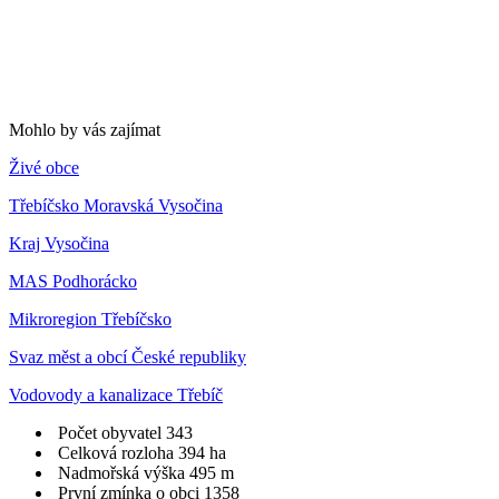
Mohlo by vás zajímat
Živé obce
Třebíčsko Moravská Vysočina
Kraj Vysočina
MAS Podhorácko
Mikroregion Třebíčsko
Svaz měst a obcí České republiky
Vodovody a kanalizace Třebíč
Počet obyvatel
343
Celková rozloha
394 ha
Nadmořská výška
495 m
První zmínka o obci
1358