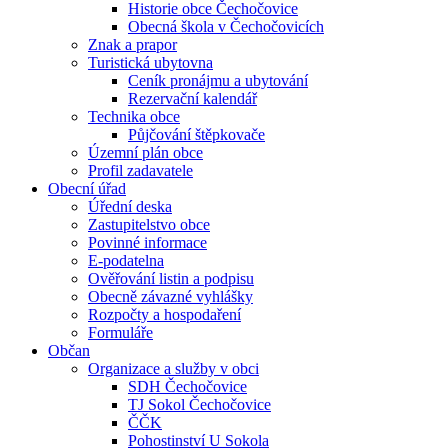
Historie obce Čechočovice
Obecná škola v Čechočovicích
Znak a prapor
Turistická ubytovna
Ceník pronájmu a ubytování
Rezervační kalendář
Technika obce
Půjčování štěpkovače
Územní plán obce
Profil zadavatele
Obecní úřad
Úřední deska
Zastupitelstvo obce
Povinné informace
E-podatelna
Ověřování listin a podpisu
Obecně závazné vyhlášky
Rozpočty a hospodaření
Formuláře
Občan
Organizace a služby v obci
SDH Čechočovice
TJ Sokol Čechočovice
ČČK
Pohostinství U Sokola