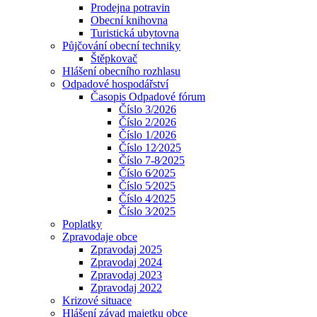
Prodejna potravin
Obecní knihovna
Turistická ubytovna
Půjčování obecní techniky
Štěpkovač
Hlášení obecního rozhlasu
Odpadové hospodářství
Časopis Odpadové fórum
Číslo 3/2026
Číslo 2/2026
Číslo 1/2026
Číslo 12⁄2025
Číslo 7-8⁄2025
Číslo 6⁄2025
Číslo 5⁄2025
Číslo 4⁄2025
Číslo 3⁄2025
Poplatky
Zpravodaje obce
Zpravodaj 2025
Zpravodaj 2024
Zpravodaj 2023
Zpravodaj 2022
Krizové situace
Hlášení závad majetku obce