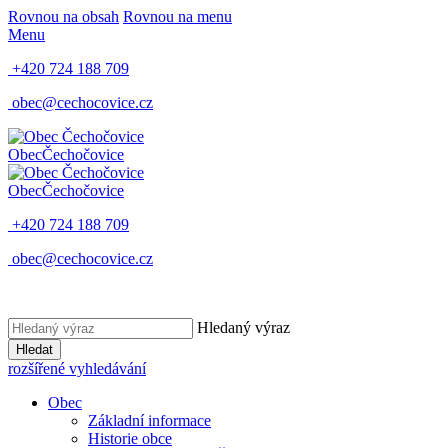
Rovnou na obsah
Rovnou na menu
Menu
+420 724 188 709
obec@cechocovice.cz
Obec
Čechočovice
Obec
Čechočovice
+420 724 188 709
obec@cechocovice.cz
Hledaný výraz
Hledat
rozšířené vyhledávání
Obec
Základní informace
Historie obce