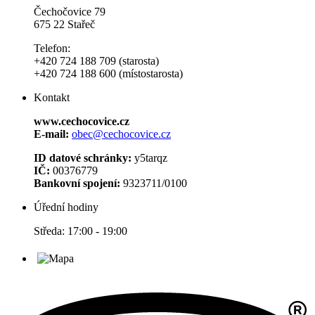
Čechočovice 79
675 22 Stařeč
Telefon:
+420 724 188 709 (starosta)
+420 724 188 600 (místostarosta)
Kontakt
www.cechocovice.cz
E-mail:
obec@cechocovice.cz
ID datové schránky:
y5tarqz
IČ:
00376779
Bankovní spojení:
9323711/0100
Úřední hodiny
Středa: 17:00 - 19:00