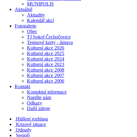
MUNIPOLIS
Aktuálně
Aktuality
Kalendář akcí
Fotogalerie
Obec
TJ Sokol Čechočovice
Tenisové kurty - úprava
Kulturní akce 2026
Kulturní akce 2025
Kulturní akce 2024
Kulturní akce 2023
Kulturní akce 2008
Kulturní akce 2007
Kulturní akce 2006
Kontakt
Kontaktní informace
Napište nám
Odkazy
Další zdroje
Hlášení rozhlasu
Krizové situace
Odpady
Senioři