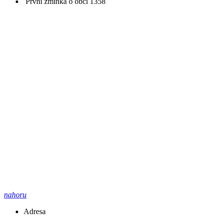
První zmínka o obci
1358
nahoru
Adresa