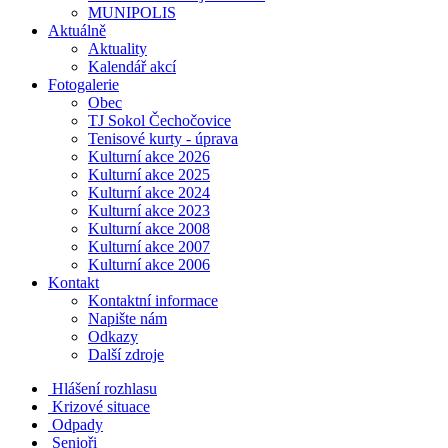
MUNIPOLIS
Aktuálně
Aktuality
Kalendář akcí
Fotogalerie
Obec
TJ Sokol Čechočovice
Tenisové kurty - úprava
Kulturní akce 2026
Kulturní akce 2025
Kulturní akce 2024
Kulturní akce 2023
Kulturní akce 2008
Kulturní akce 2007
Kulturní akce 2006
Kontakt
Kontaktní informace
Napište nám
Odkazy
Další zdroje
Hlášení rozhlasu
Krizové situace
Odpady
Senioři