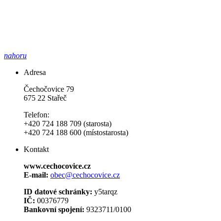
nahoru
Adresa
Čechočovice 79
675 22 Stařeč
Telefon:
+420 724 188 709 (starosta)
+420 724 188 600 (místostarosta)
Kontakt
www.cechocovice.cz
E-mail:
obec@cechocovice.cz
ID datové schránky:
y5tarqz
IČ:
00376779
Bankovní spojení:
9323711/0100