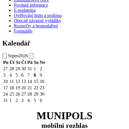
Povinné informace
E-podatelna
Ověřování listin a podpisu
Obecně závazné vyhlášky
Rozpočty a hospodaření
Formuláře
Kalendář
Srpen
2026
Po
Út
St
Čt
Pá
So
Ne
27
28
29
30
31
1
2
3
4
5
6
7
8
9
10
11
12
13
14
15
16
17
18
19
20
21
22
23
24
25
26
27
28
29
30
31
1
2
3
4
5
6
MUNIPOLS
mobilní rozhlas