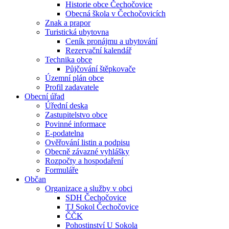
Historie obce Čechočovice
Obecná škola v Čechočovicích
Znak a prapor
Turistická ubytovna
Ceník pronájmu a ubytování
Rezervační kalendář
Technika obce
Půjčování štěpkovače
Územní plán obce
Profil zadavatele
Obecní úřad
Úřední deska
Zastupitelstvo obce
Povinné informace
E-podatelna
Ověřování listin a podpisu
Obecně závazné vyhlášky
Rozpočty a hospodaření
Formuláře
Občan
Organizace a služby v obci
SDH Čechočovice
TJ Sokol Čechočovice
ČČK
Pohostinství U Sokola