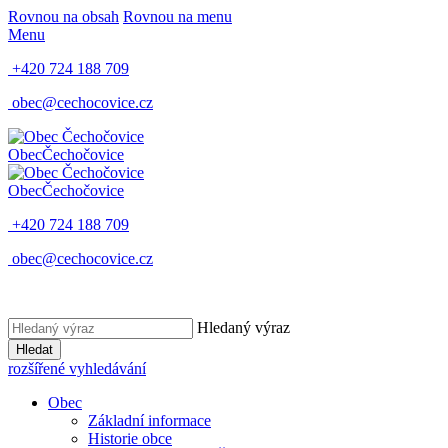
Rovnou na obsah
Rovnou na menu
Menu
+420 724 188 709
obec@cechocovice.cz
Obec
Čechočovice
Obec
Čechočovice
+420 724 188 709
obec@cechocovice.cz
Hledaný výraz
Hledat
rozšířené vyhledávání
Obec
Základní informace
Historie obce