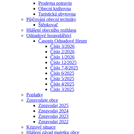
Prodejna potravin
Obecní knihovna
Turistická ubytovna
Půjčování obecní techniky
Štěpkovač
Hlášení obecního rozhlasu
Odpadové hospodářství
Časopis Odpadové fórum
Číslo 3/2026
Číslo 2/2026
Číslo 1/2026
Číslo 12⁄2025
Číslo 7-8⁄2025
Číslo 6⁄2025
Číslo 5⁄2025
Číslo 4⁄2025
Číslo 3⁄2025
Poplatky
Zpravodaje obce
Zpravodaj 2025
Zpravodaj 2024
Zpravodaj 2023
Zpravodaj 2022
Krizové situace
Hlášení závad majetku obce