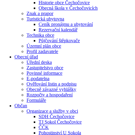
Historie obce Čechočovice
Obecná škola v Čechočovicích
Znak a prapor
Turistická ubytovna
Ceník pronájmu a ubytování
Rezervační kalendář
Technika obce
Půjčování štěpkovače
Územní plán obce
Profil zadavatele
Obecní úřad
Úřední deska
Zastupitelstvo obce
Povinné informace
E-podatelna
Ověřování listin a podpisu
Obecně závazné vyhlášky
Rozpočty a hospodaření
Formuláře
Občan
Organizace a služby v obci
SDH Čechočovice
TJ Sokol Čechočovice
ČČK
Pohostinství U Sokola