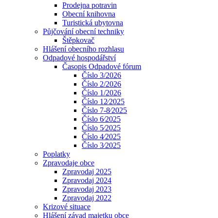
Prodejna potravin
Obecní knihovna
Turistická ubytovna
Půjčování obecní techniky
Štěpkovač
Hlášení obecního rozhlasu
Odpadové hospodářství
Časopis Odpadové fórum
Číslo 3/2026
Číslo 2/2026
Číslo 1/2026
Číslo 12⁄2025
Číslo 7-8⁄2025
Číslo 6⁄2025
Číslo 5⁄2025
Číslo 4⁄2025
Číslo 3⁄2025
Poplatky
Zpravodaje obce
Zpravodaj 2025
Zpravodaj 2024
Zpravodaj 2023
Zpravodaj 2022
Krizové situace
Hlášení závad majetku obce