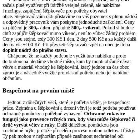
začala plně využívat při údržbě veřejné zeleně, ale nabízíme
i možnost zapůjčení štěpkovače pro potřeby obyvatel
obce. Štěpkovač vám rádi přistavíme na váš pozemek s plnou nádrží
a odpovědný pracovník vám poskytne jednoduché zaškolení. Ceny
za půjčení je
300,- / den
, případně
500,- / víkend
. Pokud si budete
chtít zapůjčit štěpkovač mimo víkend, není to vůbec žádný problém.
Ceny jsou stejné, tedy 300 Kč 1 den, 2 dny 500 Kč a za každý další
den navíc +100 Kč. Při převzetí štěpkovače zpět na obec je třeba
doplnit nádrž do plného stavu
.
Chápeme, že ne každý potřebuje využít tuto nabídku a proto
do budoucna hledáme vhodné místo, kam by mohli občané dávat
větve a materiál vhodný ke štěpkování, který jednou za čas obec
zpracuje a následně využije pro vlastní potřebu nebo jej nabídne
občanům.
Bezpečnost na prvním místě
Jednou z důležitých věcí, které je potřeba vědět, je bezpečnost
práce. Zejména u štěpkování a drcení větví je totiž potřeba používat
ochranné pomůcky a potřebné vybavení.
Ochranné rukavice
fungují jako prevence tržných ran, kdy vám může štěpkovač či
drtič vyrvat větev z ruky.
Další důležitou pomůckou jsou
i ochranné brýle, protože při celém procesu mohou odletovat třísky.
Ty pak mohou v nejhorším případě zasáhnout nechráněné oči