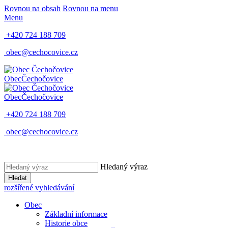
Rovnou na obsah
Rovnou na menu
Menu
+420 724 188 709
obec@cechocovice.cz
Obec
Čechočovice
Obec
Čechočovice
+420 724 188 709
obec@cechocovice.cz
Hledaný výraz
Hledat
rozšířené vyhledávání
Obec
Základní informace
Historie obce