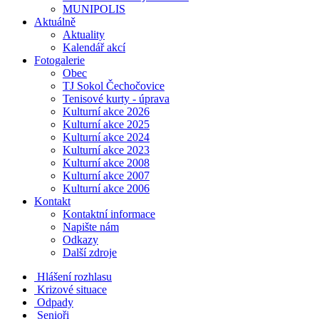
MUNIPOLIS
Aktuálně
Aktuality
Kalendář akcí
Fotogalerie
Obec
TJ Sokol Čechočovice
Tenisové kurty - úprava
Kulturní akce 2026
Kulturní akce 2025
Kulturní akce 2024
Kulturní akce 2023
Kulturní akce 2008
Kulturní akce 2007
Kulturní akce 2006
Kontakt
Kontaktní informace
Napište nám
Odkazy
Další zdroje
Hlášení rozhlasu
Krizové situace
Odpady
Senioři