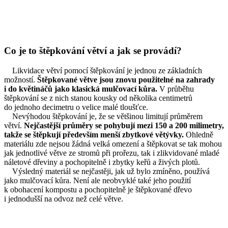
Co je to štěpkování větví a jak se provádí?
Likvidace větví pomocí štěpkování je jednou ze základních
možností.
Štěpkované větve jsou znovu použitelné na zahrady
i do květináčů jako klasická mulčovací kůra.
V průběhu
štěpkování se z nich stanou kousky od několika centimetrů
do jednoho decimetru o velice malé tloušťce.
Nevýhodou štěpkování je, že se většinou limitují průměrem
větví.
Nejčastější průměry se pohybují mezi 150 a 200 milimetry,
takže se štěpkují především menší zbytkové větývky.
Ohledně
materiálu zde nejsou žádná velká omezení a štěpkovat se tak mohou
jak jednotlivé větve ze stromů při prořezu, tak i zlikvidované mladé
náletové dřeviny a pochopitelně i zbytky keřů a živých plotů.
Výsledný materiál se nejčastěji, jak už bylo zmíněno, používá
jako mulčovací kůra. Není ale neobvyklé také jeho použití
k obohacení kompostu a pochopitelně je štěpkované dřevo
i jednodušší na odvoz než celé větve.