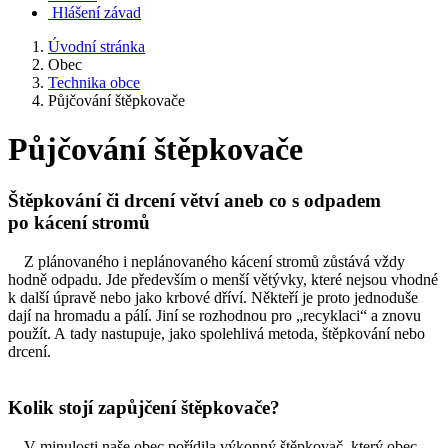
Hlášení závad
Úvodní stránka
Obec
Technika obce
Půjčování štěpkovače
Půjčování štěpkovače
Štěpkování či drcení větví aneb co s odpadem
po kácení stromů
Z plánovaného i neplánovaného kácení stromů zůstává vždy
hodně odpadu. Jde především o menší větývky, které nejsou vhodné
k další úpravě nebo jako krbové dříví. Někteří je proto jednoduše
dají na hromadu a pálí. Jiní se rozhodnou pro „recyklaci“ a znovu
použít. A tady nastupuje, jako spolehlivá metoda, štěpkování nebo
drcení.
Kolik stojí zapůjčení štěpkovače?
V minulosti naše obec pořídila výkonný štěpkovač, který obec