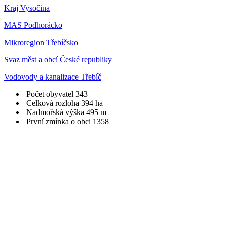
Kraj Vysočina
MAS Podhorácko
Mikroregion Třebíčsko
Svaz měst a obcí České republiky
Vodovody a kanalizace Třebíč
Počet obyvatel
343
Celková rozloha
394 ha
Nadmořská výška
495 m
První zmínka o obci
1358