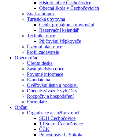
Historie obce Čechočovice
Obecná škola v Čechočovicích
Znak a prapor
Turistická ubytovna
Ceník pronájmu a ubytování
Rezervační kalendář
Technika obce
Půjčování štěpkovače
Územní plán obce
Profil zadavatele
Obecní úřad
Úřední deska
Zastupitelstvo obce
Povinné informace
E-podatelna
Ověřování listin a podpisu
Obecně závazné vyhlášky
Rozpočty a hospodaření
Formuláře
Občan
Organizace a služby v obci
SDH Čechočovice
TJ Sokol Čechočovice
ČČK
Pohostinství U Sokola