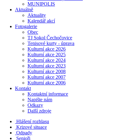
MUNIPOLIS
Aktuálně
Aktuality
Kalendář akcí
Fotogalerie
Obec
TJ Sokol Čechočovice
Tenisové kurty - úprava
Kulturní akce 2026
Kulturní akce 2025
Kulturní akce 2024
Kulturní akce 2023
Kulturní akce 2008
Kulturní akce 2007
Kulturní akce 2006
Kontakt
Kontaktní informace
Napište nám
Odkazy
Další zdroje
Hlášení rozhlasu
Krizové situace
Odpady
Senioři