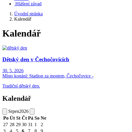
Hlášení závad
Úvodní stránka
Kalendář
Kalendář
Dětský den v Čechočovicích
30. 5. 2026
Místo konání:
Stadion za mostem, Čechočovice -
Tradiční dětský den.
Kalendář
Srpen
2026
Po
Út
St
Čt
Pá
So
Ne
27
28
29
30
31
1
2
3
4
5
6
7
8
9