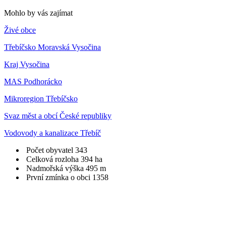
Mohlo by vás zajímat
Živé obce
Třebíčsko Moravská Vysočina
Kraj Vysočina
MAS Podhorácko
Mikroregion Třebíčsko
Svaz měst a obcí České republiky
Vodovody a kanalizace Třebíč
Počet obyvatel
343
Celková rozloha
394 ha
Nadmořská výška
495 m
První zmínka o obci
1358