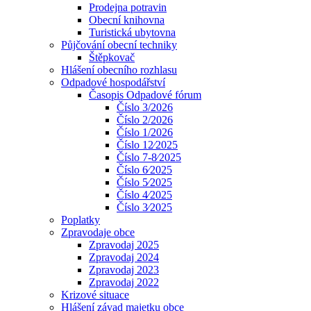
Prodejna potravin
Obecní knihovna
Turistická ubytovna
Půjčování obecní techniky
Štěpkovač
Hlášení obecního rozhlasu
Odpadové hospodářství
Časopis Odpadové fórum
Číslo 3/2026
Číslo 2/2026
Číslo 1/2026
Číslo 12⁄2025
Číslo 7-8⁄2025
Číslo 6⁄2025
Číslo 5⁄2025
Číslo 4⁄2025
Číslo 3⁄2025
Poplatky
Zpravodaje obce
Zpravodaj 2025
Zpravodaj 2024
Zpravodaj 2023
Zpravodaj 2022
Krizové situace
Hlášení závad majetku obce