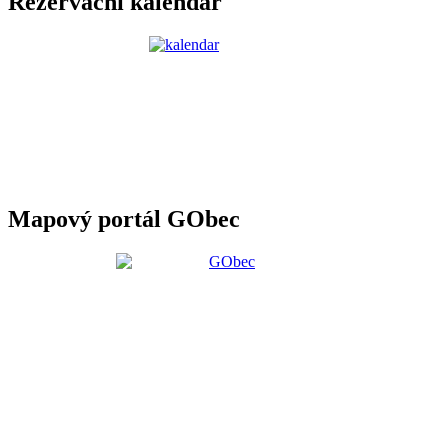
Rezervační kalendář
Mapový portál GObec