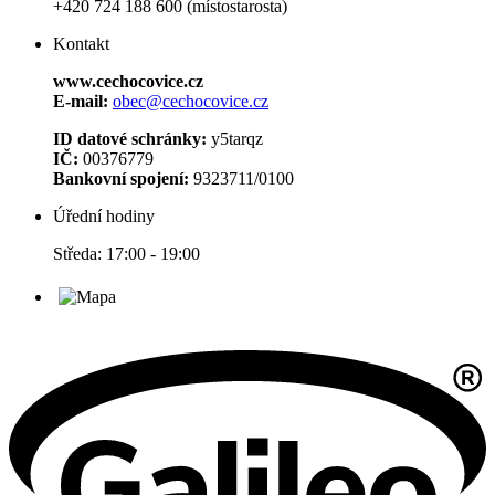
+420 724 188 600 (místostarosta)
Kontakt
www.cechocovice.cz
E-mail:
obec@cechocovice.cz
ID datové schránky:
y5tarqz
IČ:
00376779
Bankovní spojení:
9323711/0100
Úřední hodiny
Středa: 17:00 - 19:00