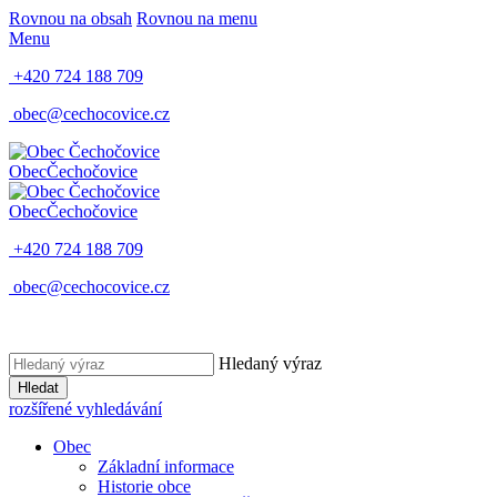
Rovnou na obsah
Rovnou na menu
Menu
+420 724 188 709
obec@cechocovice.cz
Obec
Čechočovice
Obec
Čechočovice
+420 724 188 709
obec@cechocovice.cz
Hledaný výraz
Hledat
rozšířené vyhledávání
Obec
Základní informace
Historie obce