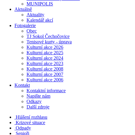
MUNIPOLIS
Aktuálně
Aktuality
Kalendář akcí
Fotogalerie
Obec
TJ Sokol Čechočovice
Tenisové kurty - úprava
Kulturní akce 2026
Kulturní akce 2025
Kulturní akce 2024
Kulturní akce 2023
Kulturní akce 2008
Kulturní akce 2007
Kulturní akce 2006
Kontakt
Kontaktní informace
Napište nám
Odkazy
Další zdroje
Hlášení rozhlasu
Krizové situace
Odpady
Senioři