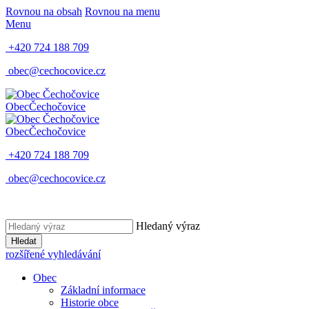
Rovnou na obsah
Rovnou na menu
Menu
+420 724 188 709
obec@cechocovice.cz
Obec
Čechočovice
Obec
Čechočovice
+420 724 188 709
obec@cechocovice.cz
Hledaný výraz
Hledat
rozšířené vyhledávání
Obec
Základní informace
Historie obce