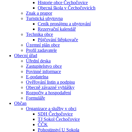
Historie obce Čechočovice
Obecná škola v Čechočovicích
Znak a prapor
Turistická ubytovna
Ceník pronájmu a ubytování
Rezervační kalendář
Technika obce
Půjčování štěpkovače
Územní plán obce
Profil zadavatele
Obecní úřad
Úřední deska
Zastupitelstvo obce
Povinné informace
E-podatelna
Ověřování listin a podpisu
Obecně závazné vyhlášky
Rozpočty a hospodaření
Formuláře
Občan
Organizace a služby v obci
SDH Čechočovice
TJ Sokol Čechočovice
ČČK
Pohostinství U Sokola