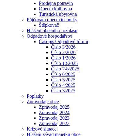
Prodejna potravin
Obecní knihovna
Turistická ubytovna
Půjčování obecní techniky
Štěpkovač
Hlášení obecního rozhlasu
Odpadové hospodářství
Časopis Odpadové fórum
Číslo 3/2026
Číslo 2/2026
Číslo 1/2026
Číslo 12⁄2025
Číslo 7-8⁄2025
Číslo 6⁄2025
Číslo 5⁄2025
Číslo 4⁄2025
Číslo 3⁄2025
Poplatky
Zpravodaje obce
Zpravodaj 2025
Zpravodaj 2024
Zpravodaj 2023
Zpravodaj 2022
Krizové situace
Hlášení závad majetku obce