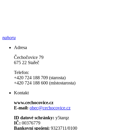
nahoru
Adresa
Čechočovice 79
675 22 Stařeč
Telefon:
+420 724 188 709 (starosta)
+420 724 188 600 (místostarosta)
Kontakt
www.cechocovice.cz
E-mail:
obec@cechocovice.cz
ID datové schránky:
y5tarqz
IČ:
00376779
Bankovní spojení:
9323711/0100