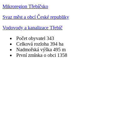
Mikroregion Třebíčsko
Svaz měst a obcí České republiky
Vodovody a kanalizace Třebíč
Počet obyvatel
343
Celková rozloha
394 ha
Nadmořská výška
495 m
První zmínka o obci
1358