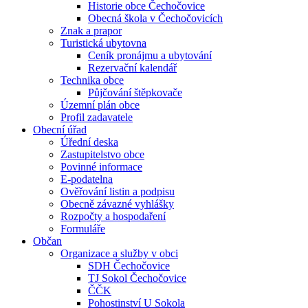
Historie obce Čechočovice
Obecná škola v Čechočovicích
Znak a prapor
Turistická ubytovna
Ceník pronájmu a ubytování
Rezervační kalendář
Technika obce
Půjčování štěpkovače
Územní plán obce
Profil zadavatele
Obecní úřad
Úřední deska
Zastupitelstvo obce
Povinné informace
E-podatelna
Ověřování listin a podpisu
Obecně závazné vyhlášky
Rozpočty a hospodaření
Formuláře
Občan
Organizace a služby v obci
SDH Čechočovice
TJ Sokol Čechočovice
ČČK
Pohostinství U Sokola