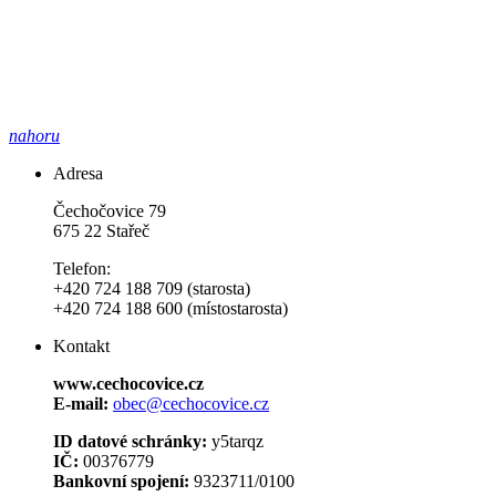
nahoru
Adresa
Čechočovice 79
675 22 Stařeč
Telefon:
+420 724 188 709 (starosta)
+420 724 188 600 (místostarosta)
Kontakt
www.cechocovice.cz
E-mail:
obec@cechocovice.cz
ID datové schránky:
y5tarqz
IČ:
00376779
Bankovní spojení:
9323711/0100