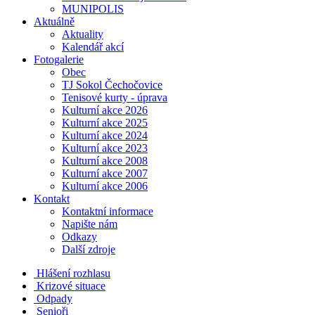
MUNIPOLIS
Aktuálně
Aktuality
Kalendář akcí
Fotogalerie
Obec
TJ Sokol Čechočovice
Tenisové kurty - úprava
Kulturní akce 2026
Kulturní akce 2025
Kulturní akce 2024
Kulturní akce 2023
Kulturní akce 2008
Kulturní akce 2007
Kulturní akce 2006
Kontakt
Kontaktní informace
Napište nám
Odkazy
Další zdroje
Hlášení rozhlasu
Krizové situace
Odpady
Senioři