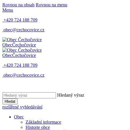
Rovnou na obsah
Rovnou na menu
Menu
+420 724 188 709
obec@cechocovice.cz
Obec
Čechočovice
Obec
Čechočovice
+420 724 188 709
obec@cechocovice.cz
Hledaný výraz
Hledat
rozšířené vyhledávání
Obec
Základní informace
Historie obce