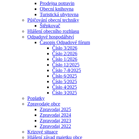
Prodejna potravin
Obecní knihovna
Turistická ubytovna
Půjčování obecní techniky
Štěpkovač
Hlášení obecního rozhlasu
Odpadové hospodářství
Časopis Odpadové fórum
Číslo 3/2026
Číslo 2/2026
Číslo 1/2026
Číslo 12⁄2025
Číslo 7-8⁄2025
Číslo 6⁄2025
Číslo 5⁄2025
Číslo 4⁄2025
Číslo 3⁄2025
Poplatky
Zpravodaje obce
Zpravodaj 2025
Zpravodaj 2024
Zpravodaj 2023
Zpravodaj 2022
Krizové situace
Hlášení závad majetku obce