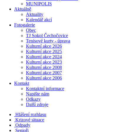
MUNIPOLIS
Aktuálně
Aktuality
Kalendář akcí
Fotogalerie
Obec
TJ Sokol Čechočovice
Tenisové kurty - úprava
Kulturní akce 2026
Kulturní akce 2025
Kulturní akce 2024
Kulturní akce 2023
Kulturní akce 2008
Kulturní akce 2007
Kulturní akce 2006
Kontakt
Kontaktní informace
Napište nám
Odkazy
Další zdroje
Hlášení rozhlasu
Krizové situace
Odpady
Senioři