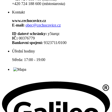
+420 724 188 600 (místostarosta)
Kontakt
www.cechocovice.cz
E-mail:
obec@cechocovice.cz
ID datové schránky:
y5tarqz
IČ:
00376779
Bankovní spojení:
9323711/0100
Úřední hodiny
Středa: 17:00 - 19:00