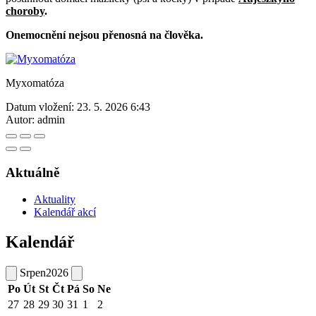
choroby
.
Onemocnění nejsou přenosná na člověka.
Myxomatóza
Datum vložení:
23. 5. 2026 6:43
Autor:
admin
Aktuálně
Aktuality
Kalendář akcí
Kalendář
Srpen
2026
Po
Út
St
Čt
Pá
So
Ne
27
28
29
30
31
1
2