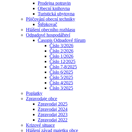
Prodejna potravin
Obecní knihovna
Turistická ubytovna
Půjčování obecní techniky
Štěpkovač
Hlášení obecního rozhlasu
Odpadové hospodářství
Časopis Odpadové fórum
Číslo 3/2026
Číslo 2/2026
Číslo 1/2026
Číslo 12⁄2025
Číslo 7-8⁄2025
Číslo 6⁄2025
Číslo 5⁄2025
Číslo 4⁄2025
Číslo 3⁄2025
Poplatky
Zpravodaje obce
Zpravodaj 2025
Zpravodaj 2024
Zpravodaj 2023
Zpravodaj 2022
Krizové situace
Hlášení závad majetku obce