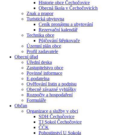
Historie obce Čechočovice
Obecná škola v Čechočovicích
Znak a prapor
Turistická ubytovna
Ceník pronájmu a ubytování
Rezervační kalendář
Technika obce
Půjčování štěpkovače
Územní plán obce
Profil zadavatele
Obecní úřad
Úřední deska
Zastupitelstvo obce
Povinné informace
E-podatelna
Ověřování listin a podpisu
Obecně závazné vyhlášky
Rozpočty a hospodaření
Formuláře
Občan
Organizace a služby v obci
SDH Čechočovice
TJ Sokol Čechočovice
ČČK
Pohostinství U Sokola