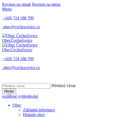
Rovnou na obsah
Rovnou na menu
Menu
+420 724 188 709
obec@cechocovice.cz
Obec
Čechočovice
Obec
Čechočovice
+420 724 188 709
obec@cechocovice.cz
Hledaný výraz
Hledat
rozšířené vyhledávání
Obec
Základní informace
Historie obce