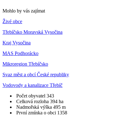
Mohlo by vás zajímat
Živé obce
Třebíčsko Moravská Vysočina
Kraj Vysočina
MAS Podhorácko
Mikroregion Třebíčsko
Svaz měst a obcí České republiky
Vodovody a kanalizace Třebíč
Počet obyvatel
343
Celková rozloha
394 ha
Nadmořská výška
495 m
První zmínka o obci
1358