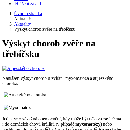
Hlášení závad
Úvodní stránka
Aktuálně
Aktuality
Výskyt chorob zvěře na třebíčsku
Výskyt chorob zvěře na
třebíčsku
Nahlášen výskyt chorob u zvířat - myxomatóza a aujeszkého
choroba.
Jedná se o závažná onemocnění, kdy může být nákaza zavlečena
i do domácích chovů králíků (v případě
myxomatózy
) nebo
postihnout domácí mazlíčky (psi a kočky) v případě
Aujeszkyho