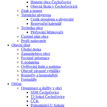
Historie obce Čechočovice
Obecná škola v Čechočovicích
Znak a prapor
Turistická ubytovna
Ceník pronájmu a ubytování
Rezervační kalendář
Technika obce
Půjčování štěpkovače
Územní plán obce
Profil zadavatele
Obecní úřad
Úřední deska
Zastupitelstvo obce
Povinné informace
E-podatelna
Ověřování listin a podpisu
Obecně závazné vyhlášky
Rozpočty a hospodaření
Formuláře
Občan
Organizace a služby v obci
SDH Čechočovice
TJ Sokol Čechočovice
ČČK
Pohostinství U Sokola