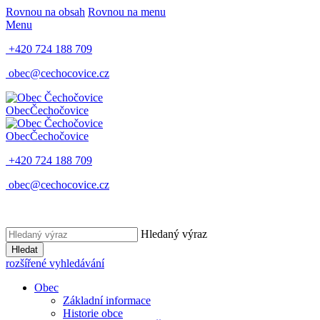
Rovnou na obsah
Rovnou na menu
Menu
+420 724 188 709
obec@cechocovice.cz
Obec
Čechočovice
Obec
Čechočovice
+420 724 188 709
obec@cechocovice.cz
Hledaný výraz
Hledat
rozšířené vyhledávání
Obec
Základní informace
Historie obce