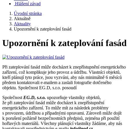
Hlášení závad
Úvodní stránka
Aktuálně
Aktuality
Upozornění k zateplování fasád
Upozornění k zateplování fasád
Při zateplování fasád může docházet k znepřístupnění energetického
zařízení, což komplikuje jeho provoz a údržbu. Vlastníci objektů,
kteří plánují tyto práce, jsou vyzváni, aby nás minimálně 6 měsíců
předem kontaktovali e-mailem a zaslali fotografie dotčeného
objektu. Společnost EG.D, s.r.o. posoudí
Společnost
EG.D, s.r.o.
upozorňuje vlastníky objektů,
že při zateplování fasád může docházet k znepřístupnění
energetického zařízení. To může mít za následek problémy
s provozem, údržbou a případnými opravami. Zároveň může dojít
k porušení požárně bezpečnostních předpisů, zejména při použití
hořlavých materiálů. Všechny plánující vlastníky žádáme, aby nás
kontaktovali prostřednictvím e-mailu
info@egd.cz