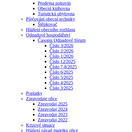
Prodejna potravin
Obecní knihovna
Turistická ubytovna
Půjčování obecní techniky
Štěpkovač
Hlášení obecního rozhlasu
Odpadové hospodářství
Časopis Odpadové fórum
Číslo 3/2026
Číslo 2/2026
Číslo 1/2026
Číslo 12⁄2025
Číslo 7-8⁄2025
Číslo 6⁄2025
Číslo 5⁄2025
Číslo 4⁄2025
Číslo 3⁄2025
Poplatky
Zpravodaje obce
Zpravodaj 2025
Zpravodaj 2024
Zpravodaj 2023
Zpravodaj 2022
Krizové situace
Hlášení závad majetku obce