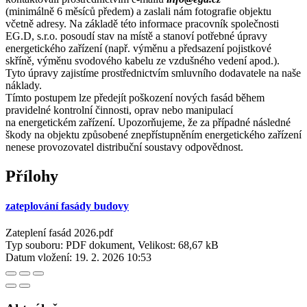
(minimálně 6 měsíců předem) a zaslali nám fotografie objektu
včetně adresy. Na základě této informace pracovník společnosti
EG.D, s.r.o. posoudí stav na místě a stanoví potřebné úpravy
energetického zařízení (např. výměnu a předsazení pojistkové
skříně, výměnu svodového kabelu ze vzdušného vedení apod.).
Tyto úpravy zajistíme prostřednictvím smluvního dodavatele na naše
náklady.
Tímto postupem lze předejít poškození nových fasád během
pravidelné kontrolní činnosti, oprav nebo manipulací
na energetickém zařízení. Upozorňujeme, že za případné následné
škody na objektu způsobené znepřístupněním energetického zařízení
nenese provozovatel distribuční soustavy odpovědnost.
Přílohy
zateplování fasády budovy
Zateplení fasád 2026.pdf
Typ souboru: PDF dokument, Velikost: 68,67 kB
Datum vložení:
19. 2. 2026 10:53