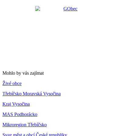
Mohlo by vás zajímat
Živé obce
Třebíčsko Moravská Vysočina
Kraj Vysočina
MAS Podhorácko
Mikroregion Třebíčsko
Svaz měst a obcí České republiky