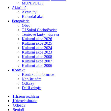
MUNIPOLIS
Aktuálně
Aktuality
Kalendář akcí
Fotogalerie
Obec
TJ Sokol Čechočovice
Tenisové kurty - úprava
Kulturní akce 2026
Kulturní akce 2025
Kulturní akce 2024
Kulturní akce 2023
Kulturní akce 2008
Kulturní akce 2007
Kulturní akce 2006
Kontakt
Kontaktní informace
Napište nám
Odkazy
Další zdroje
Hlášení rozhlasu
Krizové situace
Odpady
Senioři