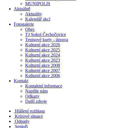
MUNIPOLIS
Aktuálně
Aktuality
Kalendář akcí
Fotogalerie
Obec
TJ Sokol Čechočovice
Tenisové kurty - úprava
Kulturní akce 2026
Kulturní akce 2025
Kulturní akce 2024
Kulturní akce 2023
Kulturní akce 2008
Kulturní akce 2007
Kulturní akce 2006
Kontakt
Kontaktní informace
Napište nám
Odkazy
Další zdroje
Hlášení rozhlasu
Krizové situace
Odpady
Senioři