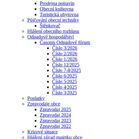
Prodejna potravin
Obecní knihovna
Turistická ubytovna
Půjčování obecní techniky
Štěpkovač
Hlášení obecního rozhlasu
Odpadové hospodářství
Časopis Odpadové fórum
Číslo 3/2026
Číslo 2/2026
Číslo 1/2026
Číslo 12⁄2025
Číslo 7-8⁄2025
Číslo 6⁄2025
Číslo 5⁄2025
Číslo 4⁄2025
Číslo 3⁄2025
Poplatky
Zpravodaje obce
Zpravodaj 2025
Zpravodaj 2024
Zpravodaj 2023
Zpravodaj 2022
Krizové situace
Hlášení závad majetku obce