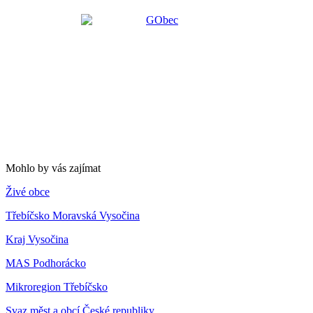
Mohlo by vás zajímat
Živé obce
Třebíčsko Moravská Vysočina
Kraj Vysočina
MAS Podhorácko
Mikroregion Třebíčsko
Svaz měst a obcí České republiky