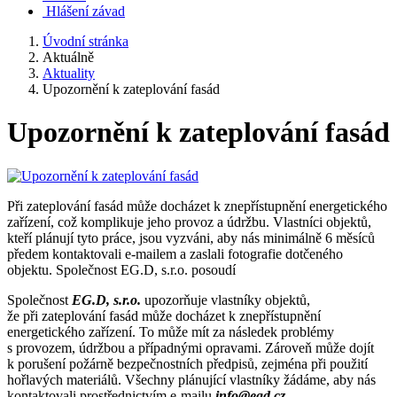
Hlášení závad
Úvodní stránka
Aktuálně
Aktuality
Upozornění k zateplování fasád
Upozornění k zateplování fasád
Při zateplování fasád může docházet k znepřístupnění energetického
zařízení, což komplikuje jeho provoz a údržbu. Vlastníci objektů,
kteří plánují tyto práce, jsou vyzváni, aby nás minimálně 6 měsíců
předem kontaktovali e-mailem a zaslali fotografie dotčeného
objektu. Společnost EG.D, s.r.o. posoudí
Společnost
EG.D, s.r.o.
upozorňuje vlastníky objektů,
že při zateplování fasád může docházet k znepřístupnění
energetického zařízení. To může mít za následek problémy
s provozem, údržbou a případnými opravami. Zároveň může dojít
k porušení požárně bezpečnostních předpisů, zejména při použití
hořlavých materiálů. Všechny plánující vlastníky žádáme, aby nás
kontaktovali prostřednictvím e-mailu
info@egd.cz