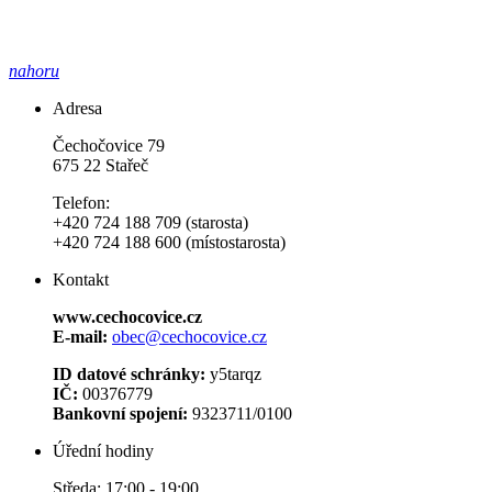
nahoru
Adresa
Čechočovice 79
675 22 Stařeč
Telefon:
+420 724 188 709 (starosta)
+420 724 188 600 (místostarosta)
Kontakt
www.cechocovice.cz
E-mail:
obec@cechocovice.cz
ID datové schránky:
y5tarqz
IČ:
00376779
Bankovní spojení:
9323711/0100
Úřední hodiny
Středa: 17:00 - 19:00