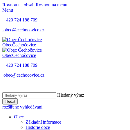
Rovnou na obsah
Rovnou na menu
Menu
+420 724 188 709
obec@cechocovice.cz
Obec
Čechočovice
Obec
Čechočovice
+420 724 188 709
obec@cechocovice.cz
Hledaný výraz
Hledat
rozšířené vyhledávání
Obec
Základní informace
Historie obce