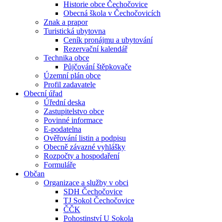
Historie obce Čechočovice
Obecná škola v Čechočovicích
Znak a prapor
Turistická ubytovna
Ceník pronájmu a ubytování
Rezervační kalendář
Technika obce
Půjčování štěpkovače
Územní plán obce
Profil zadavatele
Obecní úřad
Úřední deska
Zastupitelstvo obce
Povinné informace
E-podatelna
Ověřování listin a podpisu
Obecně závazné vyhlášky
Rozpočty a hospodaření
Formuláře
Občan
Organizace a služby v obci
SDH Čechočovice
TJ Sokol Čechočovice
ČČK
Pohostinství U Sokola