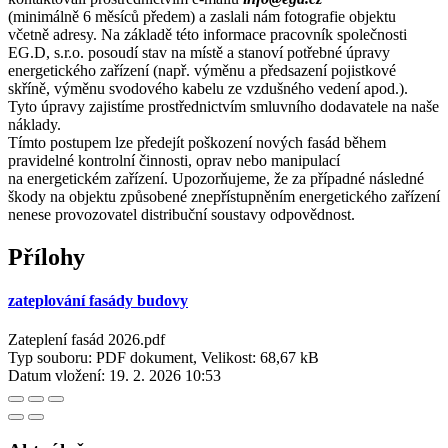
(minimálně 6 měsíců předem) a zaslali nám fotografie objektu
včetně adresy. Na základě této informace pracovník společnosti
EG.D, s.r.o. posoudí stav na místě a stanoví potřebné úpravy
energetického zařízení (např. výměnu a předsazení pojistkové
skříně, výměnu svodového kabelu ze vzdušného vedení apod.).
Tyto úpravy zajistíme prostřednictvím smluvního dodavatele na naše
náklady.
Tímto postupem lze předejít poškození nových fasád během
pravidelné kontrolní činnosti, oprav nebo manipulací
na energetickém zařízení. Upozorňujeme, že za případné následné
škody na objektu způsobené znepřístupněním energetického zařízení
nenese provozovatel distribuční soustavy odpovědnost.
Přílohy
zateplování fasády budovy
Zateplení fasád 2026.pdf
Typ souboru: PDF dokument, Velikost: 68,67 kB
Datum vložení:
19. 2. 2026 10:53