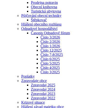
Prodejna potravin
Obecní knihovna
Turistická ubytovna
Půjčování obecní techniky
Štěpkovač
Hlášení obecního rozhlasu
Odpadové hospodářství
Časopis Odpadové fórum
Číslo 3/2026
Číslo 2/2026
Číslo 1/2026
Číslo 12⁄2025
Číslo 7-8⁄2025
Číslo 6⁄2025
Číslo 5⁄2025
Číslo 4⁄2025
Číslo 3⁄2025
Poplatky
Zpravodaje obce
Zpravodaj 2025
Zpravodaj 2024
Zpravodaj 2023
Zpravodaj 2022
Krizové situace
Hlášení závad majetku obce