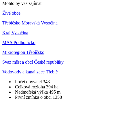
Mohlo by vás zajímat
Živé obce
Třebíčsko Moravská Vysočina
Kraj Vysočina
MAS Podhorácko
Mikroregion Třebíčsko
Svaz měst a obcí České republiky
Vodovody a kanalizace Třebíč
Počet obyvatel
343
Celková rozloha
394 ha
Nadmořská výška
495 m
První zmínka o obci
1358