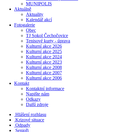
MUNIPOLIS
Aktuálně
Aktuality
Kalendář akcí
Fotogalerie
Obec
TJ Sokol Čechočovice
Tenisové kurty - úprava
Kulturní akce 2026
Kulturní akce 2025
Kulturní akce 2024
Kulturní akce 2023
Kulturní akce 2008
Kulturní akce 2007
Kulturní akce 2006
Kontakt
Kontaktní informace
Napište nám
Odkazy
Další zdroje
Hlášení rozhlasu
Krizové situace
Odpady
Senioři