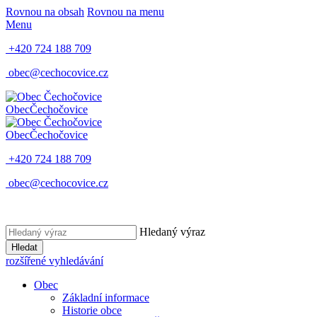
Rovnou na obsah
Rovnou na menu
Menu
+420 724 188 709
obec@cechocovice.cz
Obec
Čechočovice
Obec
Čechočovice
+420 724 188 709
obec@cechocovice.cz
Hledaný výraz
Hledat
rozšířené vyhledávání
Obec
Základní informace
Historie obce