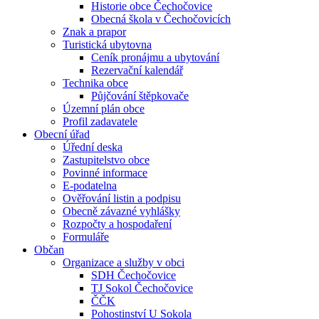
Historie obce Čechočovice
Obecná škola v Čechočovicích
Znak a prapor
Turistická ubytovna
Ceník pronájmu a ubytování
Rezervační kalendář
Technika obce
Půjčování štěpkovače
Územní plán obce
Profil zadavatele
Obecní úřad
Úřední deska
Zastupitelstvo obce
Povinné informace
E-podatelna
Ověřování listin a podpisu
Obecně závazné vyhlášky
Rozpočty a hospodaření
Formuláře
Občan
Organizace a služby v obci
SDH Čechočovice
TJ Sokol Čechočovice
ČČK
Pohostinství U Sokola